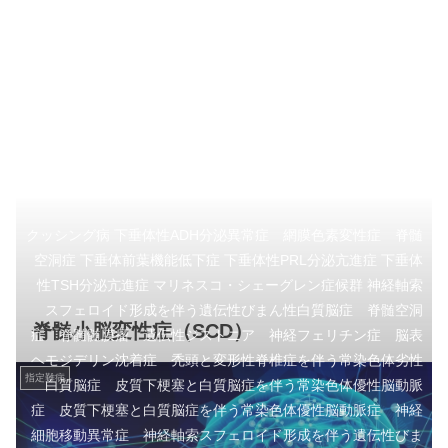
クッシング病 下垂体性ADH分泌異常症 網膜色素変性症 脊髄
空洞症 下垂体前葉機能低下症 下垂体性PRL分泌亢進症 下垂体
性TSH分泌亢進症 マリネスコ・シェーグレン症候群 神経軸索
スフェロイド形成を伴う遺伝性びまん性白質脳症 脊髄空洞
脊髄小脳変性症（SCD）
症 脊髄髄膜瘤 遺伝性ジストニア 神経フェリチン症 脳表
ヘモジデリン沈着症 禿頭と変形性脊椎症を伴う常染色体劣性
指定難病
白質脳症 皮質下梗塞と白質脳症を伴う常染色体優性脳動脈
症 皮質下梗塞と白質脳症を伴う常染色体優性脳動脈症 神経
細胞移動異常症 神経軸索スフェロイド形成を伴う遺伝性びま