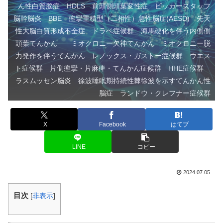
ん性白質脳症 HDLS 前頭側頭葉変性症 ビッカースタッフ
脳幹脳炎 BBE 痙攣重積型（二相性）急性脳症(AESD) 先天
性大脳白質形成不全症 ドラベ症候群 海馬硬化を伴う内側側
頭葉てんかん ミオクロニー欠神てんかん ミオクロニー脱
力発作を伴うてんかん レノックス・ガストー症候群 ウエス
ト症候群 片側痙攣・片麻痺・てんかん症候群 HHE症候群
ラスムッセン脳炎 徐波睡眠期持続性棘徐波を示すてんかん性
脳症 ランドウ・クレフナー症候群
X
Facebook
はてブ
LINE
コピー
2024.07.05
目次
[
非表示
]