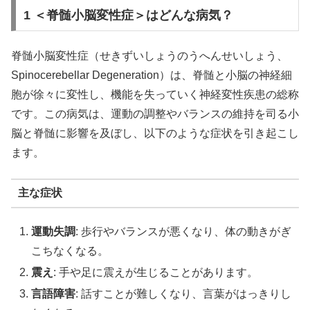
1 ＜脊髄小脳変性症＞はどんな病気？
脊髄小脳変性症（せきずいしょうのうへんせいしょう、
Spinocerebellar Degeneration）は、脊髄と小脳の神経細
胞が徐々に変性し、機能を失っていく神経変性疾患の総称
です。この病気は、運動の調整やバランスの維持を司る小
脳と脊髄に影響を及ぼし、以下のような症状を引き起こし
ます。
主な症状
運動失調
: 歩行やバランスが悪くなり、体の動きがぎ
こちなくなる。
震え
: 手や足に震えが生じることがあります。
言語障害
: 話すことが難しくなり、言葉がはっきりし