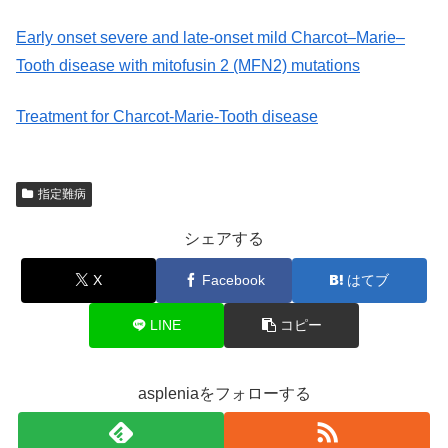
Early onset severe and late-onset mild Charcot–Marie–
Tooth disease with mitofusin 2 (MFN2) mutations
Treatment for Charcot‐Marie‐Tooth disease
指定難病
シェアする
X
Facebook
はてブ
LINE
コピー
aspleniaをフォローする