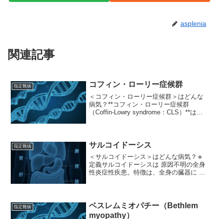
asplenia
関連記事
コフィン・ローリー症候群
指定難病
＜コフィン・ローリー症候群＞はどんな
病気？**コフィン・ローリー症候群
（Coffin-Lowry syndrome：CLS）**は、
主に 知的発達障害・特徴的な顔貌・骨格
異常を特徴とする 非常にまれな遺伝性疾
患です。特に 男性に重症で現れや...
サルコイドーシス
指定難病
＜サルコイドーシス＞はどんな病気？🔹
定義サルコイドーシスは 原因不明の全身
性炎症性疾患。特徴は、全身の臓器に 非
乾酪性類上皮細胞肉芽腫（granuloma）
が多発すること。最もよく侵されるのは
肺・リンパ節・眼・皮膚。ただし心臓、
神経、...
ベスレムミオパチー（Bethlem
指定難病
myopathy）