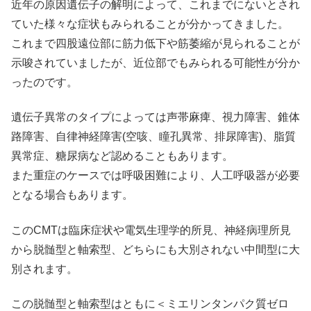
近年の原因遺伝子の解明によって、これまでにないとされ
ていた様々な症状もみられることが分かってきました。
これまで四股遠位部に筋力低下や筋萎縮が見られることが
示唆されていましたが、近位部でもみられる可能性が分か
ったのです。
遺伝子異常のタイプによっては声帯麻痺、視力障害、錐体
路障害、自律神経障害(空咳、瞳孔異常、排尿障害)、脂質
異常症、糖尿病など認めることもあります。
また重症のケースでは呼吸困難により、人工呼吸器が必要
となる場合もあります。
このCMTは臨床症状や電気生理学的所見、神経病理所見
から脱髄型と軸索型、どちらにも大別されない中間型に大
別されます。
この脱髄型と軸索型はともに＜ミエリンタンパク質ゼロ