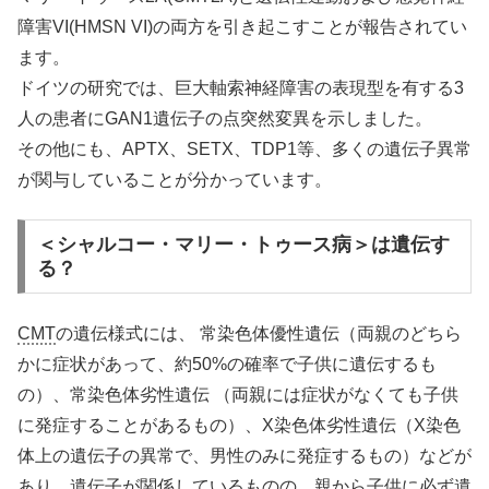
障害VI(HMSN VI)の両方を引き起こすことが報告されてい
ます。
ドイツの研究では、巨大軸索神経障害の表現型を有する3
人の患者にGAN1遺伝子の点突然変異を示しました。
その他にも、APTX、SETX、TDP1等、多くの遺伝子異常
が関与していることが分かっています。
＜シャルコー・マリー・トゥース病＞は遺伝す
る？
CMT
の遺伝様式には、 常染色体優性遺伝（両親のどちら
かに症状があって、約50%の確率で子供に遺伝するも
の）、常染色体劣性遺伝 （両親には症状がなくても子供
に発症することがあるもの）、X染色体劣性遺伝（X染色
体上の遺伝子の異常で、男性のみに発症するもの）などが
あり、遺伝子が関係しているものの、親から子供に必ず遺