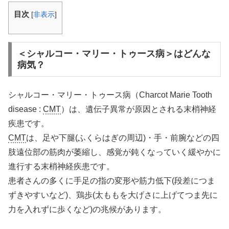
目次
[
非表示
]
＜シャルコー・マリー・トゥース病＞はどんな
病気？
シャルコー・マリー・トゥース病（Charcot Marie Tooth
disease :
CMT
）は、遺伝子異常が原因とされる末梢神経
疾患です。
CMT
は、足や下腿(ふくらはぎの周辺)・手・前腕などの四
肢遠位部の筋肉が萎縮し、感覚が鈍くなっていく緩やかに
進行する末梢神経疾患です。
患者さんの多くに手足の指の変形や筋力低下(段差につま
ずきやすいなど)、鶏歩(太ももを大げさに上げてつま先に
力を入れずに歩くなど)の兆候があります。