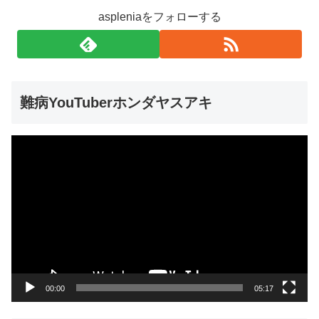
aspleniaをフォローする
難病YouTuberホンダヤスアキ
動
画
プ
レ
ー
ヤ
ー
00:00
05:17