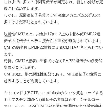
これまでに多くの原因遺伝子が同定され、新しい分類が定
義され始めています。
しかし、原因遺伝子異常とCMT発症メカニズムの詳細の
多くはまだ不明とされています。
脱髄
性CMT1Aは、染色体17p11.2上の末梢神経PMP22遺
伝子の遺伝子のヘテロ接合性の重複が確認されています。
CMT
の約半数はPMP22重複によるCMT1Aと考えられてい
ます。
時折、CMT1A患者に重複ではなくPMP22遺伝子の点突然
変異が見られます。
CMT1Bは、別の脱髄性形態であり、MPZ遺伝子の変異に
起因することが判明しています。
ミトコンドリアGTPase mitofusinタンパク質をコードする
ミトフスチン2(MFN2)遺伝子の変異は近年、シャルコー-
マリー-トゥース2A(CMT2A)と遺伝性運動および感覚神経