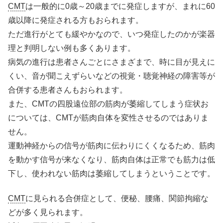
CMT
は一般的に0歳～20歳までに発症しますが、まれに60
歳以降に発症される方もおられます。
ただ進行がとても緩やかなので、いつ発症したのかが楽器
理と判明しない例も多くあります。
病気の進行は患者さんごとにさまざまで、時に目が見えに
くい、音が聞こえずらいなどの視覚・聴覚神経の障害等が
合併する患者さんもおられます。
また、CMTの四股遠位部の筋肉が萎縮してしまう症状お
については、CMTが筋肉自体を変性させるのではありま
せん。
運動神経からの信号が筋肉に伝わりにくくなるため、筋肉
を動かす信号が来なくなり、筋肉自体は正常でも筋力は低
下し、使われない筋肉は萎縮してしまうということです。
CMT
に見られる合併症として、便秘、腰痛、関節拘縮な
どが多く見られます。