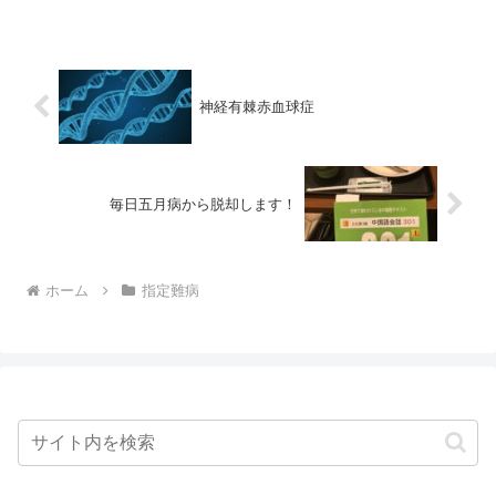
Infarcts and ...
神経有棘赤血球症
毎日五月病から脱却します！
ホーム
指定難病