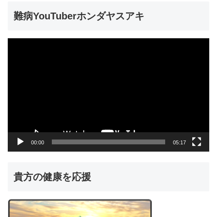
難病YouTuberホンダヤスアキ
動
画
プ
レ
ー
ヤ
ー
00:00
05:17
貴方の健康を応援