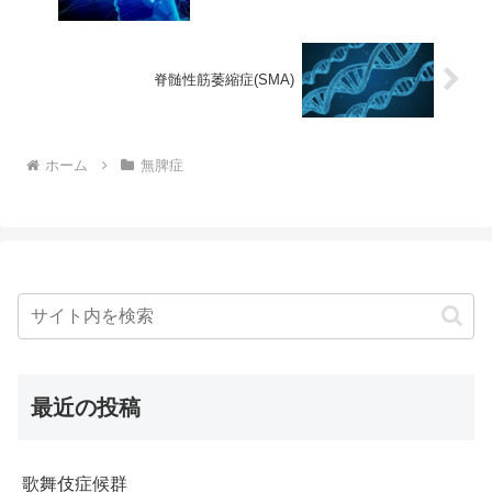
脊髄性筋萎縮症(SMA)
ホーム
無脾症
最近の投稿
歌舞伎症候群