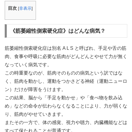
目次
[
非表示
]
《筋萎縮性側索硬化症》はどんな病気？
筋萎縮性側索硬化症は別名 A L S と呼ばれ、手足や舌の筋
肉、食事や呼吸に必要な筋肉がどんどんとやせて力が無く
なっていく病気です。
この時重要なのが、筋肉そのものの病気という訳ではな
く、筋肉を動かし、運動をつかさどる神経（運動ニューロ
ン）だけが障害をうけます。
この結果、脳から「手足を動かせ」や「食べ物を飲み込
め」などの命令が伝わらなくなることにより、力が弱くな
り、筋肉がやせていきます。
またその一方で、体の感覚、視力や聴力、内臓機能などは
すべて保たれることが普通です。