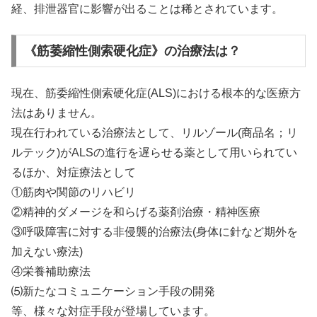
経、排泄器官に影響が出ることは稀とされています。
《筋萎縮性側索硬化症》の治療法は？
現在、筋委縮性側索硬化症(ALS)における根本的な医療方
法はありません。
現在行われている治療法として、リルゾール(商品名；リ
ルテック)がALSの進行を遅らせる薬として用いられてい
るほか、対症療法として
①筋肉や関節のリハビリ
②精神的ダメージを和らげる薬剤治療・精神医療
③呼吸障害に対する非侵襲的治療法(身体に針など期外を
加えない療法)
④栄養補助療法
⑸新たなコミュニケーション手段の開発
等、様々な対症手段が登場しています。