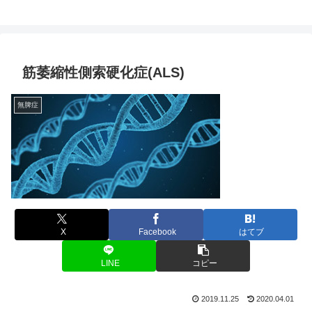
筋萎縮性側索硬化症(ALS)
無脾症
X
Facebook
はてブ
LINE
コピー
2019.11.25
2020.04.01