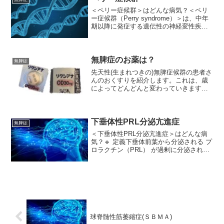
＜ペリー症候群＞はどんな病気？＜ペリ
ー症候群（Perry syndrome）＞は、中年
期以降に発症する遺伝性の神経変性疾患
で、主に次の4つの特徴的な症状を示す病
気です。🧠 概要ペリー症候群は、パーキ
ンソン病に似た運動障害と呼吸の異常、
精神症...
無脾症のお薬は？
無脾症
先天性(生まれつきの)無脾症候群の患者さ
んのおくすりを紹介します。これは、歳
によってどんどんと変わっていきます。
また、その疾患キャリアによっても変化
していきます。今回は私自身で使ってい
る、又は使ってきたお薬を例に挙げて、
そのお薬の説明をさせ...
下垂体性PRL分泌亢進症
無脾症
＜下垂体性PRL分泌亢進症＞はどんな病
気？🔹 定義下垂体前葉から分泌される プ
ロラクチン（PRL） が過剰に分泌される
病気です。プロラクチンは本来、乳腺を
刺激して乳汁を分泌させるホルモンで、
妊娠・授乳期に重要な働きをします。し
かし、妊娠や授...
球脊髄性筋萎縮症(ＳＢＭＡ)