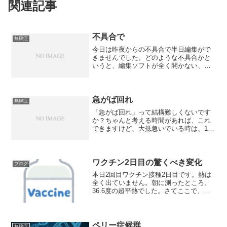
関連記事
不具合で
無脾症
今日は昨夜からの不具合で半日編集がで
きませんでした。どのような不具合かと
いうと、編集ソフトが全く開かない、と
いう不具合。わたしはAdobeの編集ソフ
トを使っているのですが、動画編集の
Premire Pro、画像編集のPhotoshopとIl...
急がば回れ
無脾症
「急がば回れ」って結構難しくないです
か？ちゃんと考える時間があれば、これ
できますけど、大抵急いでいる時は、1秒
を争っていますのでそんな、「回ろ
う！」と判断できることがなかなかなく
ないですか？最近また親様の機嫌がよろ
しくなくて、急いで映画の予...
ワクチン2日目の驚くべき変化
ブログ
本日2回目ワクチン接種2日目です。熱は
全く出ていません。朝に測ったところ、
36.6度の超平熱でした。さてここで、驚
くべき変化とは何か。実は、以前Twitter
で、『やばい、明日ワクチン接種なのに
筋トレしてもうた。、、、と思ったら、
腕がパンパ...
ペリー症候群
無脾症