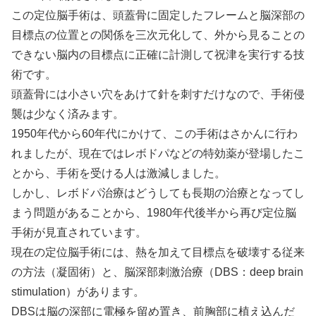
この定位脳手術は、頭蓋骨に固定したフレームと脳深部の
目標点の位置との関係を三次元化して、外から見ることの
できない脳内の目標点に正確に計測して祝津を実行する技
術です。
頭蓋骨には小さい穴をあけて針を刺すだけなので、手術侵
襲は少なく済みます。
1950年代から60年代にかけて、この手術はさかんに行わ
れましたが、現在ではレボドパなどの特効薬が登場したこ
とから、手術を受ける人は激減しました。
しかし、レボドパ治療はどうしても長期の治療となってし
まう問題があることから、1980年代後半から再び定位脳
手術が見直されています。
現在の定位脳手術には、熱を加えて目標点を破壊する従来
の方法（凝固術）と、脳深部刺激治療（DBS：deep brain
stimulation）があります。
DBSは脳の深部に電極を留め置き、前胸部に植え込んだ