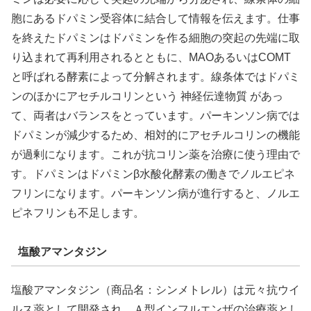
胞にあるドパミン受容体に結合して情報を伝えます。仕事
を終えたドパミンはドパミンを作る細胞の突起の先端に取
り込まれて再利用されるとともに、MAOあるいはCOMT
と呼ばれる酵素によって分解されます。線条体ではドパミ
ンのほかにアセチルコリンという 神経伝達物質 があっ
て、両者はバランスをとっています。パーキンソン病では
ドパミンが減少するため、相対的にアセチルコリンの機能
が過剰になります。これが抗コリン薬を治療に使う理由で
す。ドパミンはドパミンβ水酸化酵素の働きでノルエピネ
フリンになります。パーキンソン病が進行すると、ノルエ
ピネフリンも不足します。
塩酸アマンタジン
塩酸アマンタジン（商品名：シンメトレル）は元々抗ウイ
ルス薬として開発され、Ａ型インフルエンザの治療薬とし