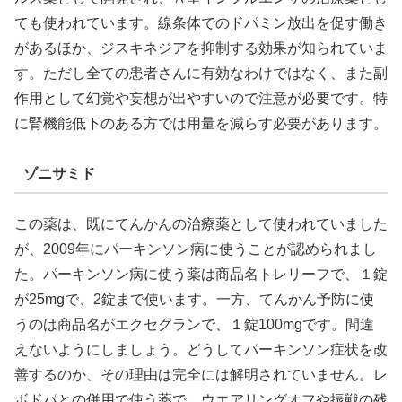
ても使われています。線条体でのドパミン放出を促す働き
があるほか、ジスキネジアを抑制する効果が知られていま
す。ただし全ての患者さんに有効なわけではなく、また副
作用として幻覚や妄想が出やすいので注意が必要です。特
に腎機能低下のある方では用量を減らす必要があります。
ゾニサミド
この薬は、既にてんかんの治療薬として使われていました
が、2009年にパーキンソン病に使うことが認められまし
た。パーキンソン病に使う薬は商品名トレリーフで、１錠
が25mgで、2錠まで使います。一方、てんかん予防に使
うのは商品名がエクセグランで、１錠100mgです。間違
えないようにしましょう。どうしてパーキンソン症状を改
善するのか、その理由は完全には解明されていません。レ
ボドパとの併用で使う薬で、ウエアリングオフや振戦の残