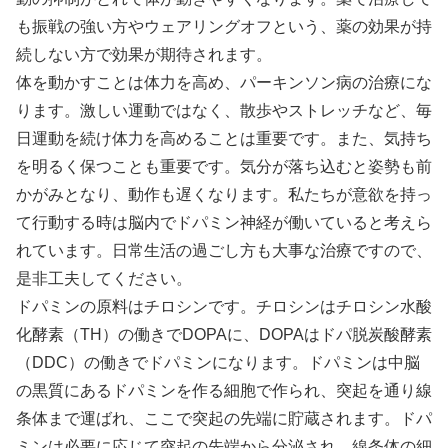
も振戦の強い方やウェアリングオフという、薬の効果が持
続しない方で効果が期待されます。
体を動かすことは体力を高め、パーキンソン病の治療にな
ります。激しい運動ではなく、散歩やストレッチなど、毎
日運動を続け体力を高めることは重要です。また、気持ち
を明るく保つことも重要です。気分が落ち込むと姿勢も前
かがみとなり、動作も遅くなります。私たちが意欲を持っ
て行動する時は脳内でドパミン神経が働いていると考えら
れています。日常生活の過ごし方も大事な治療ですので、
是非工夫してください。
ドパミンの原料はチロシンです。チロシンはチロシン水酸
化酵素（TH）の働きでDOPAに、DOPAはドパ脱炭酸酵素
（DDC）の働きでドパミンになります。ドパミンは中脳
の黒質にあるドパミンを作る細胞で作られ、突起を通り線
条体まで運ばれ、ここで突起の先端に貯蔵されます。ドパ
ミンは必要に応じて突起の先端から分泌され、線条体の細