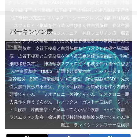
クッシング病 下垂体性ADH分泌異常症 網膜色素変性症 脊髄
空洞症 下垂体前葉機能低下症 下垂体性PRL分泌亢進症 下垂体
性TSH分泌亢進症 マリネスコ・シェーグレン症候群 神経軸索
スフェロイド形成を伴う遺伝性びまん性白質脳症 脊髄空洞
パーキンソン病
症 脊髄髄膜瘤 遺伝性ジストニア 神経フェリチン症 脳表
ヘモジデリン沈着症 禿頭と変形性脊椎症を伴う常染色体劣性
指定難病
白質脳症 皮質下梗塞と白質脳症を伴う常染色体優性脳動脈
症 皮質下梗塞と白質脳症を伴う常染色体優性脳動脈症 神経
細胞移動異常症 神経軸索スフェロイド形成を伴う遺伝性びま
ん性白質脳症 HDLS 前頭側頭葉変性症 ビッカースタッフ
脳幹脳炎 BBE 痙攣重積型（二相性）急性脳症(AESD) 先天
性大脳白質形成不全症 ドラベ症候群 海馬硬化を伴う内側側
頭葉てんかん ミオクロニー欠神てんかん ミオクロニー脱
力発作を伴うてんかん レノックス・ガストー症候群 ウエス
ト症候群 片側痙攣・片麻痺・てんかん症候群 HHE症候群
ラスムッセン脳炎 徐波睡眠期持続性棘徐波を示すてんかん性
脳症 ランドウ・クレフナー症候群