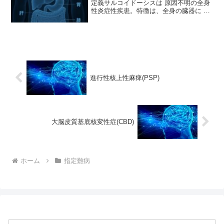
定義サルコイドーシスは 原因不明の全身
性炎症性疾患。特徴は、全身の臓器に 非
乾酪性類上皮細胞肉芽腫（granuloma）
が多発すること。最もよく侵されるのは
肺・リンパ節・眼・皮膚。ただし心臓、
神経、...
進行性核上性麻痺(PSP)
大脳皮質基底核変性症(CBD)
ホーム
指定難病