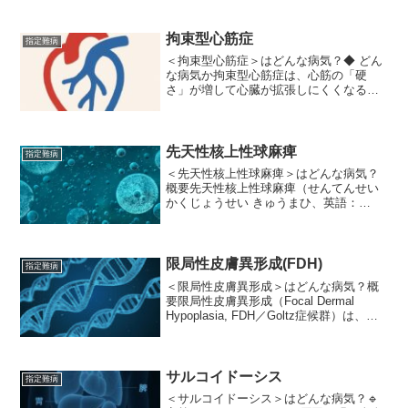
年齢）に多い。肺に嚢胞（穴）が多数で
き、**呼吸困難や気胸（肺が破れて空気
が漏れる）**を...
拘束型心筋症
指定難病
＜拘束型心筋症＞はどんな病気？◆ どん
な病気か拘束型心筋症は、心筋の「硬
さ」が増して心臓が拡張しにくくなる病
気です。その結果、心臓に血液がうまく
入らない（拡張障害）ことが主な問題と
なります。心臓の収縮力（ポンプとして
血液を送り出す力）は比較...
先天性核上性球麻痺
指定難病
＜先天性核上性球麻痺＞はどんな病気？
概要先天性核上性球麻痺（せんてんせい
かくじょうせい きゅうまひ、英語：
Congenital Suprabulbar Palsy / Worster-
Drought syndrome）は、出生前あるいは
新...
限局性皮膚異形成(FDH)
指定難病
＜限局性皮膚異形成＞はどんな病気？概
要限局性皮膚異形成（Focal Dermal
Hypoplasia, FDH／Goltz症候群）は、皮
膚・骨・眼・歯など多くの臓器・系統に
影響を及ぼす「先天性遺伝性疾患」で
す。 メドラインプラス+2Der...
サルコイドーシス
指定難病
＜サルコイドーシス＞はどんな病気？🔹