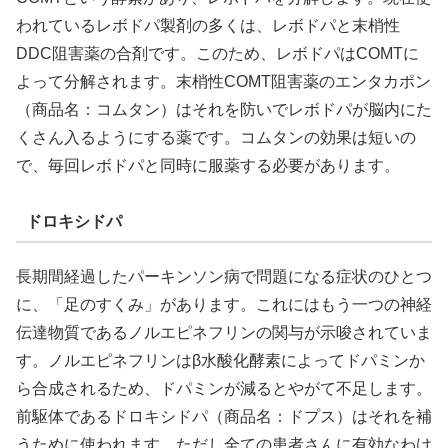
われているレボドパ製剤の多くは、レボドパと末梢性
DDC阻害薬の合剤です。このため、レボドパはCOMTに
よって分解されます。末梢性COMT阻害薬のエンタカポン
（商品名：コムタン）はそれを防いでレボドパが脳内にた
くさん入るようにする薬です。コムタンの効果は短いの
で、毎回レボドパと同時に服薬する必要があります。
ドロキシドパ
長期間経過したパーキンソン病で問題になる症状のひとつ
に、「足のすくみ」があります。これにはもう一つの神経
伝達物質であるノルエピネフリンの関与が示唆されていま
す。ノルエピネフリンはβ水酸化酵素によってドパミンか
ら合成されるため、ドパミンが減るとやがて不足します。
前駆体であるドロキシドパ（商品名：ドプス）はそれを補
うために使われます。ただし全ての患者さんに有効なわけ