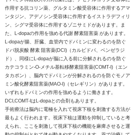
作用する抗コリン薬、グルタミン酸受容体に作用するアマ
ンタジン、アデノシン受容体に作用するイストラデフィリ
ン、シグマ受容体に作用するゾニサミドがあります。ま
た、L-dopaの作用を強める代謝 酵素阻害薬 があります。
L-dopaが腸、肝臓、血管内でドパミンに変わるのを防ぐ
ドパ脱炭酸 酵素 阻害薬(DCI)（カルビドパ、ベンゼラジ
ド）、同様にL-dopaが脳に入る前に分解されるのを防ぐ
カテコラミン-O-メチル基転移酵素阻害薬(COMT-I)（エン
タカポン）、脳内でドパミンが分解されるのを防ぐモノア
ミン酸化酵素阻害薬(MAO-I)（セレギリン）があります。
いずれもドパミンの作用を強めるように働きます。
DCI,COMT-IはL-dopaとの合剤もあります。
手術療法は脳内に電極を入れて視床下核を刺激する方法が
最もよく行われます。視床下核は運動を抑制していると考
えられ、ここを刺激して視床下核の機能を麻痺させると運
動の抑制がとれて体が動きやすくなります。薬で治療して