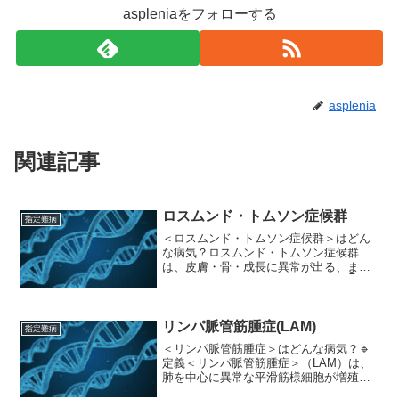
aspleniaをフォローする
asplenia
関連記事
ロスムンド・トムソン症候群
指定難病
＜ロスムンド・トムソン症候群＞はどん
な病気？ロスムンド・トムソン症候群
は、皮膚・骨・成長に異常が出る、まれ
な遺伝性疾患です。特に特徴なのが👇👉
日光に当たると悪化する皮膚症状（光線
過敏）＋発育障害● 皮膚症状（代表的）
顔に赤み・まだら模様（...
リンパ脈管筋腫症(LAM)
指定難病
＜リンパ脈管筋腫症＞はどんな病気？🔹
定義＜リンパ脈管筋腫症＞（LAM）は、
肺を中心に異常な平滑筋様細胞が増殖す
るまれな病気。特に 女性（主に妊娠可能