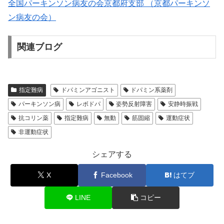
全国パーキンソン病友の会京都府支部 （京都パーキンソ
ン病友の会）
関連ブログ
指定難病
ドパミンアゴニスト
ドパミン系薬剤
パーキンソン病
レボドパ
姿勢反射障害
安静時振戦
抗コリン薬
指定難病
無動
筋固縮
運動症状
非運動症状
シェアする
X
Facebook
はてブ
LINE
コピー