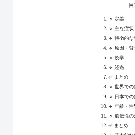
目
🔹 定義
🔹 主な症状
🔹 特徴的
🔹 原因・背
🔹 疫学
🔹 経過
✅ まとめ
🔹 世界で
🔹 日本で
🔹 年齢・
🔹 遺伝性
✅ まとめ