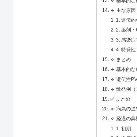
🔹 基本的
🔹 主な原
1. 遺伝
2. 薬剤
3. 感染
4. 特発性
🔹 まとめ
🔹 基本的
🔹 遺伝性P
🔹 散発例
✅ まとめ
🔹 病気の
🔹 経過の
1. 初期