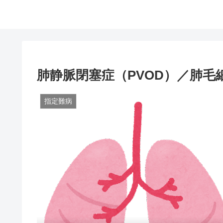
肺静脈閉塞症（PVOD）／肺毛
指定難病