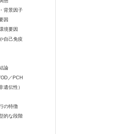
な病態
因・背景因子
的要因
・環境要因
症や自己免疫
な結論
VOD／PCH
（非遺伝性）
進行の特徴
典型的な段階