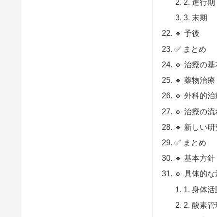
2. 進行期
3. 末期
🔹 予後
✅ まとめ
🔹 治療の
🔹 薬物治
🔹 外科的治
🔹 治療の
🔹 新しい
✅ まとめ
🔹 基本方針
🔹 具体的
1. 身体
2. 酸素