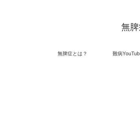
無脾
無脾症とは？
難病YouTub