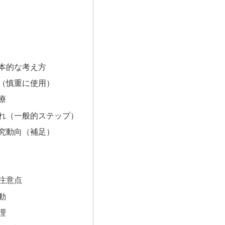
基本的な考え方
療（慎重に使用）
療
流れ（一般的ステップ）
研究動向（補足）
な注意点
活動
管理