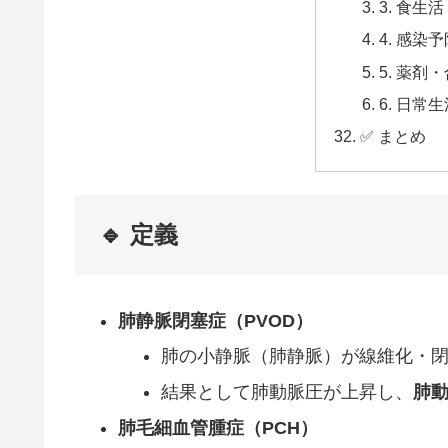
3. 食生
4. 感染
5. 薬剤
6. 日常
✅ まとめ
🔹 定義
肺静脈閉塞症（PVOD）
肺の小静脈（肺静脈）が線維化・
結果として肺動脈圧が上昇し、
肺動
肺毛細血管腫症（PCH）