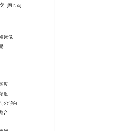
次
な臨床像
景
の頻度
の頻度
性別の傾向
の割合