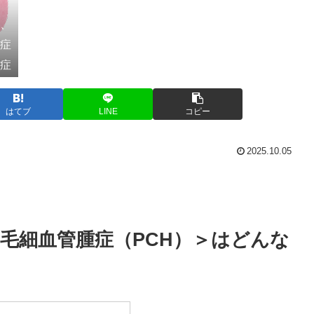
炎、
腫症
圧症
はてブ
LINE
コピー
2025.10.05
毛細血管腫症
（PCH）
＞はどんな