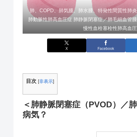
肺、COPD、肺気腫、肺水腫、特発性間質性肺
肺動脈性肺高血圧症 肺静脈閉塞症／肺毛細血管
慢性血栓塞栓性肺高血
X
Facebook
目次
[
非表示
]
＜肺静脈閉塞症
（PVOD）
／肺
病気？