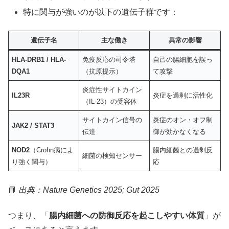
特に関与が強いのが以下の遺伝子群です：
遺伝子名
主な働き
異常の影響
HLA-DRB1 / HLA-
免疫反応の司令塔
自己の腸細胞を誤っ
DQA1
（抗原提示）
て攻撃
炎症性サイトカイン
IL23R
炎症を過剰に活性化
（IL-23）の受容体
サイトカイン信号の
炎症のオン・オフ制
JAK2 / STAT3
伝達
御が効かなくなる
NOD2
（Crohn病によ
腸内細菌との過剰反
細菌の検知センサー
り強く関与）
応
📘
出典：Nature Genetics 2025; Gut 2025
つまり、「
腸内細菌への防御反応を起こしやすい体質
」が