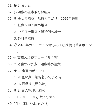
🧠 6. まとめ
🩺 治療の基本的な枠組み
💊 主な治療薬・治療カテゴリ（2025年最新）
軽症〜中等症の場合
中等症〜重症・難治例の場合
外科的治療
📋 2025年ガイドラインからの主な推奨（重要ポイン
ト）
✅ 実際の治療フロー（典型例）
⚠️ 考慮すべき点・治療時の注意
🍽 1. 食事のポイント
✅ 寛解期（落ち着いている時）
⚠️ 再燃期（悪化時）
💊 2. 薬の管理と通院
🧘‍♀️ 3. ストレスと生活リズム
🚶‍♂️ 4. 運動と体力づくり