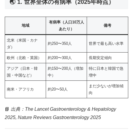
🌏 1. 世界全体の有病率（2025年時点）
有病率（人口10万人
地域
備考
あたり）
北米（米国・カナ
約250〜350人
世界で最も高い水準
ダ）
欧州（北欧・英国）
約200〜300人
長期安定傾向
アジア（日本・韓
約150〜200人（増加
特に日本と韓国で急
国・中国など）
中）
増中
まだ少ないが増加傾
南米・アフリカ
約20〜50人
向
📘
出典：The Lancet Gastroenterology & Hepatology
2025, Nature Reviews Gastroenterology 2025