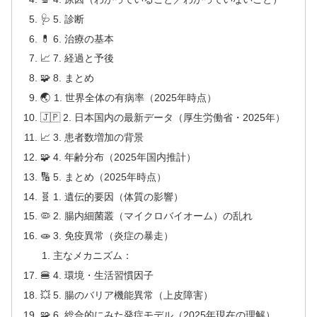
🩺 5. 診断
💊 6. 治療の基本
📈 7. 経過と予後
🧩 8. まとめ
🌏 1. 世界全体の有病率（2025年時点）
🇯🇵 2. 日本国内の最新データ（厚生労働省・2025年）
📈 3. 患者数増加の背景
🧩 4. 年齢分布（2025年国内推計）
🔢 5. まとめ（2025年時点）
🧬 1. 遺伝的要因（体質の影響）
🦠 2. 腸内細菌叢（マイクロバイオーム）の乱れ
🧫 3. 免疫異常（炎症の暴走）
主なメカニズム：
🍔 4. 環境・生活習慣因子
💥 5. 腸のバリア機能異常（上皮障害）
🧩 6. 総合的にみた発症モデル（2025年現在の理解）