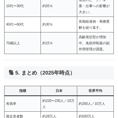
10代〜30代
約55％
業・仕事への影響が
大きい。
長期経過例・再燃寛
40代〜60代
約30％
解を繰り返す。
高齢発症型が増加
70歳以上
約15％
中。免疫抑制薬の副
作用管理が課題。
🔢 5. まとめ（2025年時点）
指標
日本
世界平均
約220〜230人／10万
有病率
約200人／10万人
人
推定患者数
約28万人
約500万人