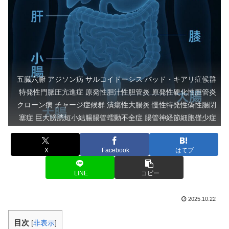
五臓六腑 アジソン病 サルコイドーシス バッド・キアリ症候群
特発性門脈圧亢進症 原発性胆汁性胆管炎 原発性硬化性胆管炎
クローン病 チャージ症候群 潰瘍性大腸炎 慢性特発性偽性腸閉
塞症 巨大膀胱短小結腸腸管蠕動不全症 腸管神経節細胞僅少症
X
Facebook
はてブ
LINE
コピー
2025.10.22
目次
[
非表示
]