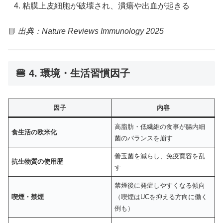
粘膜上皮細胞が破壊され、潰瘍や出血が起きる
📘
出典：Nature Reviews Immunology 2025
🍔 4. 環境・生活習慣因子
因子
内容
高脂肪・低繊維の食事が腸内細
食生活の欧米化
菌のバランスを崩す
善玉菌を減らし、免疫寛容を乱
抗生物質の使用歴
す
禁煙後に発症しやすくなる傾向
喫煙・禁煙
（喫煙はUCを抑える方向に働く
例も）