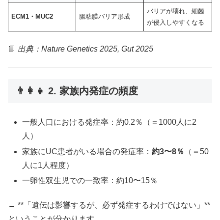
バリアが壊れ、細菌
ECM1・MUC2
腸粘膜バリア形成
が侵入しやすくなる
📘
出典：Nature Genetics 2025, Gut 2025
👨‍👩‍👧 2. 家族内発症の頻度
一般人口における発症率：約0.2％（＝1000人に2
人）
家族にUC患者がいる場合の発症率：
約3〜8％
（＝50
人に1人程度）
一卵性双生児での一致率：約10〜15％
→ **「遺伝は影響するが、必ず発症するわけではない」**
ということが分かります。