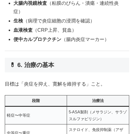
大腸内視鏡検査
（粘膜のびらん・潰瘍・連続性炎
症）
生検
（病理で炎症細胞の浸潤を確認）
血液検査
（CRP上昇、貧血）
便中カルプロテクチン
（腸内炎症マーカー）
💊 6. 治療の基本
目標は「炎症を抑え、寛解を維持する」こと。
段階
治療法
5-ASA製剤（メサラジン、サラゾ
軽症〜中等症
スルファピリジン）
ステロイド、免疫抑制薬（アザ
中等症〜重症