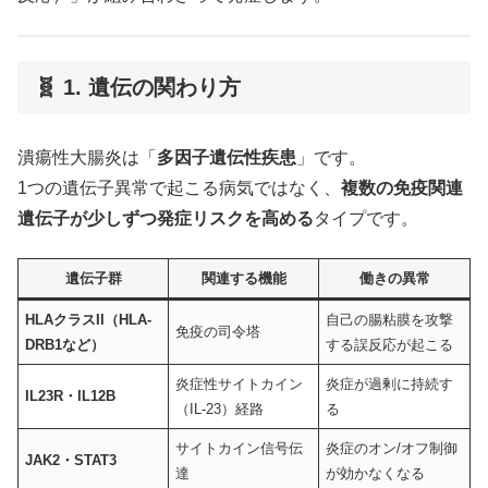
🧬 1. 遺伝の関わり方
潰瘍性大腸炎は「
多因子遺伝性疾患
」です。
1つの遺伝子異常で起こる病気ではなく、
複数の免疫関連
遺伝子が少しずつ発症リスクを高める
タイプです。
遺伝子群
関連する機能
働きの異常
HLAクラスII（HLA-
自己の腸粘膜を攻撃
免疫の司令塔
DRB1など）
する誤反応が起こる
炎症性サイトカイン
炎症が過剰に持続す
IL23R・IL12B
（IL-23）経路
る
サイトカイン信号伝
炎症のオン/オフ制御
JAK2・STAT3
達
が効かなくなる