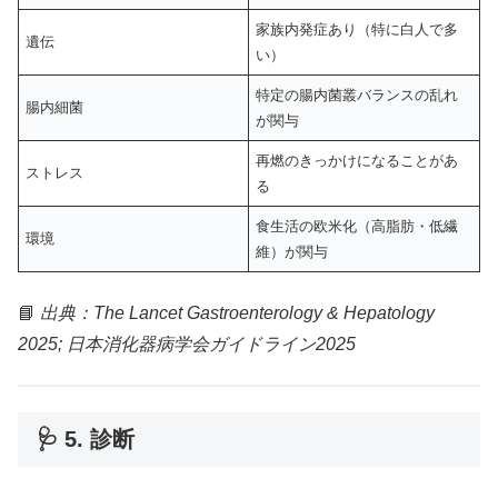
家族内発症あり（特に白人で多
遺伝
い）
特定の腸内菌叢バランスの乱れ
腸内細菌
が関与
再燃のきっかけになることがあ
ストレス
る
食生活の欧米化（高脂肪・低繊
環境
維）が関与
📘
出典：The Lancet Gastroenterology & Hepatology
2025; 日本消化器病学会ガイドライン2025
🩺 5. 診断