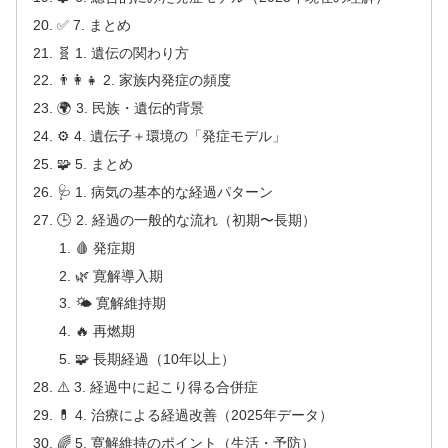
✅ 7. まとめ
🧬 1. 遺伝の関わり方
👨‍👩‍👧 2. 家族内発症の頻度
🌍 3. 民族・遺伝的背景
⚙️ 4. 遺伝子＋環境の「発症モデル」
🧩 5. まとめ
🩺 1. 病気の基本的な経過パターン
🕒 2. 経過の一般的な流れ（初期〜長期）
🩸 発症期
🌿 寛解導入期
🌤 寛解維持期
🔥 再燃期
🧩 長期経過（10年以上）
⚠️ 3. 経過中に起こり得る合併症
💊 4. 治療による経過改善（2025年データ）
🌈 5. 寛解維持のポイント（生活・予防）