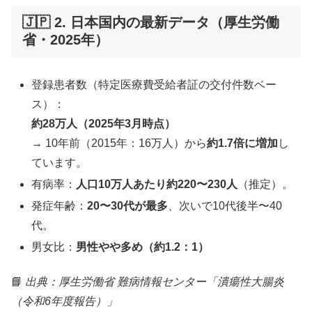
🇯🇵 2. 日本国内の最新データ（厚生労働
省・2025年）
登録患者数（特定医療費受給者証の交付件数ベー
ス）：
約28万人（2025年3月時点）
→ 10年前（2015年：16万人）から
約1.7倍に増加
し
ています。
有病率：
人口10万人あたり約220〜230人
（推定）。
発症年齢：
20〜30代が最多
、次いで10代後半〜40
代。
男女比：
男性やや多め（約1.2：1）
📘
出典：厚生労働省 難病情報センター「潰瘍性大腸炎
（令和6年度報告）」