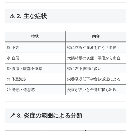
⚠️ 2. 主な症状
症状
内容
💩 下痢
特に粘液や血液を伴う「血便」
🩸 血便
大腸粘膜の炎症・潰瘍から出血
🤕 腹痛・腹部不快感
特に左下腹部に多い
⚖️ 体重減少
栄養吸収低下や食欲減退による
😣 発熱・倦怠感
炎症が強いと全身症状も出現
📍 3. 炎症の範囲による分類