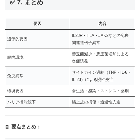
✅ 7. まとめ
要因
内容
IL23R・HLA・JAK2などの免疫
遺伝的要因
関連遺伝子異常
善玉菌減少・悪玉菌増加による
腸内環境
炎症誘発
サイトカイン過剰（TNF・IL-6・
免疫異常
IL-23）による慢性炎症
環境要因
食生活・感染・ストレス・薬剤
バリア機能低下
腸上皮の損傷・透過性亢進
📘
要点まとめ：