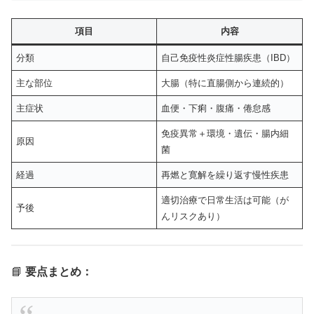
項目
内容
分類
自己免疫性炎症性腸疾患（IBD）
主な部位
大腸（特に直腸側から連続的）
主症状
血便・下痢・腹痛・倦怠感
免疫異常＋環境・遺伝・腸内細
原因
菌
経過
再燃と寛解を繰り返す慢性疾患
適切治療で日常生活は可能（が
予後
んリスクあり）
📘
要点まとめ：