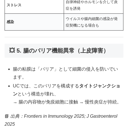
自律神経やホルモンを介して炎
ストレス
症を誘発
ウイルスや腸内細菌の感染が発
感染
症契機になる場合も
💥 5. 腸のバリア機能異常（上皮障害）
腸の粘膜は「バリア」として細菌の侵入を防いでい
ます。
UCでは、このバリアを構成する
タイトジャンクショ
ン
という構造が壊れ、
→ 腸の内容物が免疫細胞に接触 → 慢性炎症が持続。
📘
出典：Frontiers in Immunology 2025; J Gastroenterol
2025