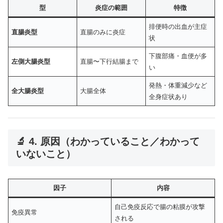
型
炎症の範囲
特徴
排便時の出血が主症
直腸炎型
直腸のみに炎症
状
下腹部痛・血便が多
左側大腸炎型
直腸〜下行結腸まで
い
発熱・体重減少など
全大腸炎型
大腸全体
全身症状あり
🔬 4. 原因（わかっていること／わかって
いないこと）
因子
内容
自己免疫反応で腸の粘膜が攻撃
免疫異常
される