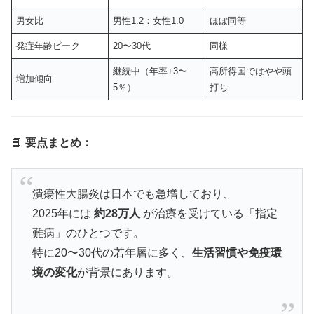
男女比
男性1.2：女性1.0
ほぼ同等
発症年齢ピーク
20〜30代
同様
継続中（年率+3〜
高所得国ではやや頭
増加傾向
5％）
打ち
📘
要点まとめ：
潰瘍性大腸炎は日本でも急増しており、
2025年には
約28万人
が治療を受けている「指定
難病」のひとつです。
特に20〜30代の若年層に多く、
生活習慣や免疫環
境の変化
が背景にあります。