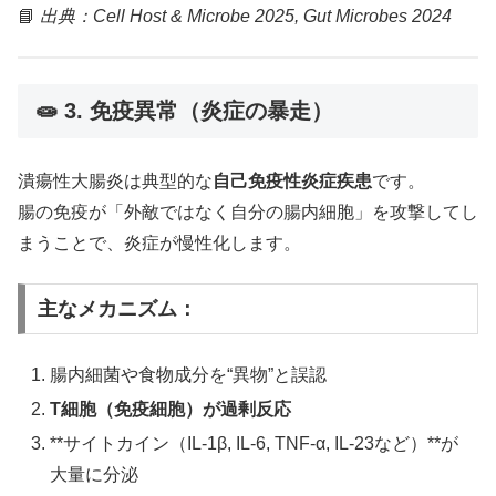
📘
出典：Cell Host & Microbe 2025, Gut Microbes 2024
🧫 3. 免疫異常（炎症の暴走）
潰瘍性大腸炎は典型的な
自己免疫性炎症疾患
です。
腸の免疫が「外敵ではなく自分の腸内細胞」を攻撃してし
まうことで、炎症が慢性化します。
主なメカニズム：
腸内細菌や食物成分を“異物”と誤認
T細胞（免疫細胞）が過剰反応
**サイトカイン（IL-1β, IL-6, TNF-α, IL-23など）**が
大量に分泌