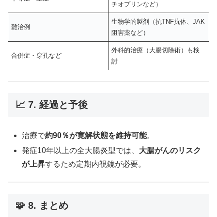
チオプリンなど）
生物学的製剤（抗TNF抗体、JAK
難治例
阻害薬など）
外科的治療（大腸切除術）も検
合併症・穿孔など
討
📈 7. 経過と予後
治療で
約90％が寛解状態を維持可能
。
発症10年以上の全大腸炎型では、
大腸がんのリスク
が上昇
するため定期内視鏡が必要。
🧩 8. まとめ