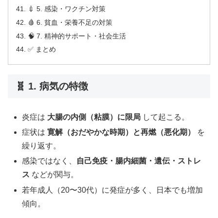
💉 5. 感染・ワクチン対策
🩸 6. 貧血・栄養不足の対策
🧠 7. 精神的サポート・社会生活
✅ まとめ
🧬 1. 病気の特徴
炎症は
大腸の内側（粘膜）に限局
して起こる。
症状は
寛解（おだやかな時期）と再燃（悪化期）
を
繰り返す。
感染ではなく、
自己免疫・腸内細菌・遺伝・ストレ
ス
などが関与。
若年成人（20〜30代）に発症が多く、日本でも増加
傾向。