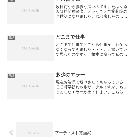
数日前から脇腹が痛いのです。たぶん原
因は肋間神経痛。ということで接骨院の
お世話になりました。お邪魔したのは、
以前住んでいた地元でお世話になってい
た接骨院さん。久々に帰ってみると、な
んか、駅が、渋谷駅みたいになってまし
た！！！！！←言い過ぎか...
どこまで仕事
日記
どこまで仕事でどこから仕事か、わから
なくなってきました・・・。と書いてい
て思ったのですが、根本に戻って私の会
社の主な事業は、メディア制作なので、
サイト編集・動画制作、ということで、
今やっている勉強の中でも、速読、プロ
グラミングの勉強が仕事の...
多少のエラー
日記
現在お陰様で続けさせてもらっている、
〇〇町早朝お散歩サークルですが、ちょ
っとしたエラーが出てしまい、こちらの
エラーを自己都合で解決し、改善したこ
とについてご報告申し上げます。こちら
のサークル、毎晩22時〜24時就寝、6時起
床。軽食、準備体操...
アーティスト賞画家