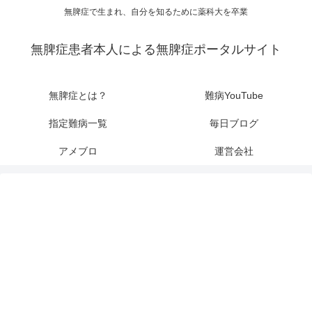
無脾症で生まれ、自分を知るために薬科大を卒業
無脾症患者本人による無脾症ポータルサイト
無脾症とは？
難病YouTube
指定難病一覧
毎日ブログ
アメブロ
運営会社