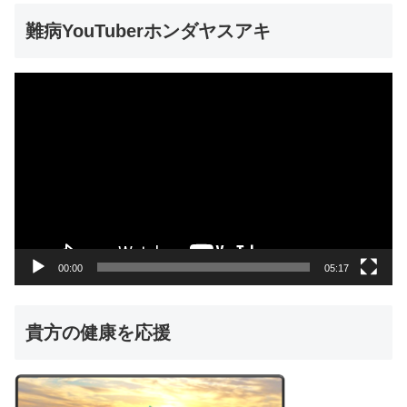
難病YouTuberホンダヤスアキ
動
画
プ
レ
ー
ヤ
ー
00:00
05:17
貴方の健康を応援