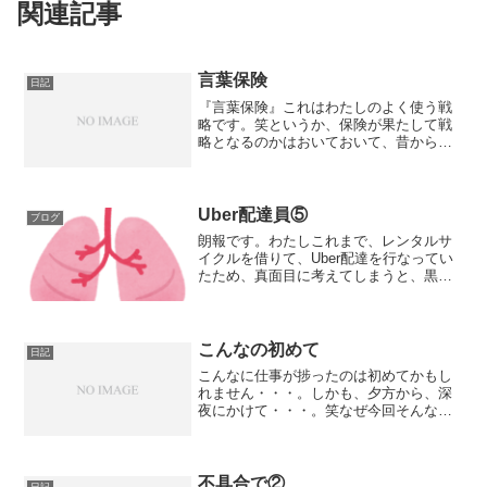
関連記事
言葉保険
日記
『言葉保険』これはわたしのよく使う戦
略です。笑というか、保険が果たして戦
略となるのかはおいておいて、昔からわ
たしは日々、人に対する言葉に関して、
『保険』を打っておくことが非常に良く
あります。例えばですが、自分が面白い
と思う話の前に、「これ人...
Uber配達員⑤
ブログ
朗報です。わたしこれまで、レンタルサ
イクルを借りて、Uber配達を行なってい
たため、真面目に考えてしまうと、黒字
化が中々に難しいという困難のもと配達
をしていました。そんな自転車操業極ま
れり。な自分をみて、親様が我が家に電
動自転車を向かい入れ...
こんなの初めて
日記
こんなに仕事が捗ったのは初めてかもし
れません・・・。しかも、夕方から、深
夜にかけて・・・。笑なぜ今回そんなに
集中できたのかというと、今回我が姐姐
（姉様）が誕生日帰省をされて、いまの
仕事を説明したからです。わたしの姐姐
実は、小さい頃から芸術の...
不具合で②
日記