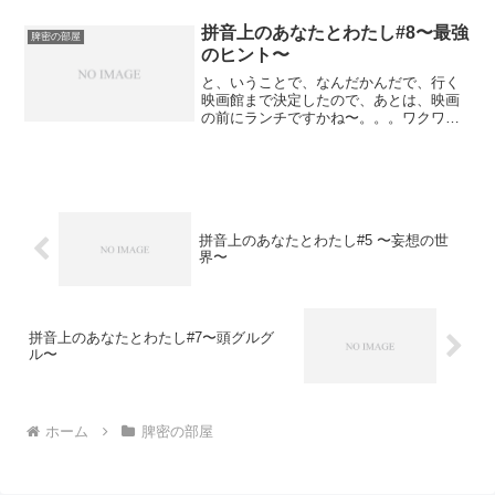
期了，您能和我一起去吗？（こんにち
は！昨日の授業ありがとうございまし
拼音上のあなたとわたし#8〜最強
脾密の部屋
た！申し訳ありませんが、映画のチケ
のヒント〜
ッ...
と、いうことで、なんだかんだで、行く
映画館まで決定したので、あとは、映画
の前にランチですかね〜。。。ワクワク
いや〜正直、その近辺に行くことさえ初
な場所なので、当日にはしっかりと迷わ
ず到着&エスコートをすることがマストだ
と思っています。そして...
拼音上のあなたとわたし#5 〜妄想の世
界〜
拼音上のあなたとわたし#7〜頭グルグ
ル〜
ホーム
脾密の部屋