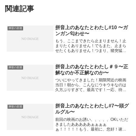
関連記事
拼音上のあなたとわたし#10 〜ガ
脾密の部屋
ンガン匂わせ〜
もう、ここまできたら止まりません！止
まりたくありません！でもまた、止まら
せたくもありません！つまり、猪突猛進
だがしかし当たって砕け散りたくもな
い！！という、なんとも女々しい感じに
突入してしまいました。笑なんとか、細
拼音上のあなたとわたし＃９〜正
脾密の部屋
くとも永くこの関係を続けた...
解なのか不正解なのか〜
ついにやってきました！期限間近の映画
当日！朝から、こんなにウキウキなのは
久方ぶりすぎて、最高です！一応、待ち
合わせを映画館前にしてしまったけど、
これでよかったのかなぁ・・・？結局、
今日分の映画を予約できるのが、5日前か
拼音上のあなたとわたし#7〜頭グ
脾密の部屋
らだったので、それまで...
ルグル〜
前回の映画のお誘い、、、、、OKいただ
きましたあああああぁぁぁぁ
ぁ！！！！！もう、最初に、您好！谢谢
您昨天的课！对不起，我的电影票快要过