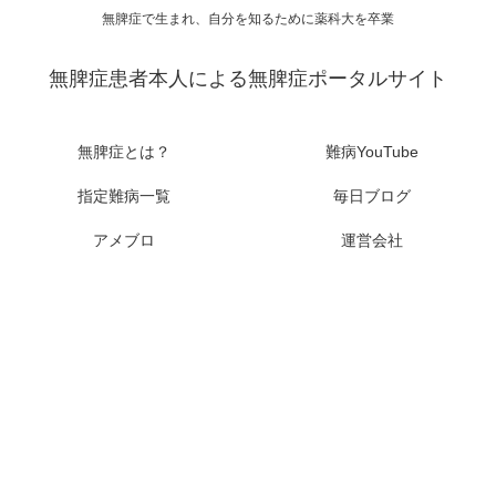
無脾症で生まれ、自分を知るために薬科大を卒業
無脾症患者本人による無脾症ポータルサイト
無脾症とは？
難病YouTube
指定難病一覧
毎日ブログ
アメブロ
運営会社