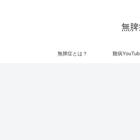
無脾
無脾症とは？
難病YouTub