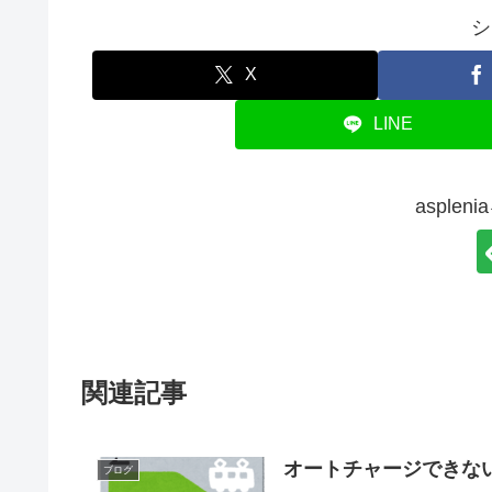
シ
X
LINE
asple
関連記事
オートチャージできな
ブログ