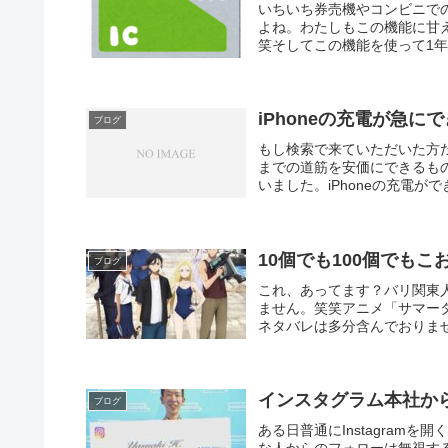
いちいち券売機やコンビニで
よね。わたしもこの機能に甘
笑そしてこの機能を使って1年
iPhoneの充電が急に
ブログ
もし検索で来ていただいた方
までの道筋を安価にできるも
いました。iPhoneの充電が
10個でも100個でも
ブログ
これ、あってます？バリ関東
ません。笑笑アニメ「サマー
ネタバレは多分含んでおりませ
インスタグラム本社か
ブログ
ある日普通にInstagra