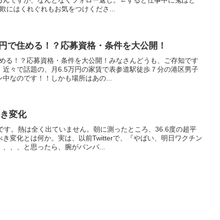
るんですが、なんとなくフォロー返し。←すると仕事中に鬼ほど
欺にはくれぐれもお気をつけくださ...
万円で住める！？応募資格・条件を大公開！
住める！？応募資格・条件を大公開！みなさんどうも、ご存知です
在）近々で話題の、月6.5万円の家賃で表参道駅徒歩７分の港区男子
中なのです！！しかも場所はあの...
べき変化
です。熱は全く出ていません。朝に測ったところ、36.6度の超平
き変化とは何か。実は、以前Twitterで、『やばい、明日ワクチン
、、、と思ったら、腕がパンパ...