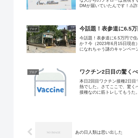
な人からのフォローは無視す
DMが届いていたんです！⚠️詐
今話題！表参道に6.5
ブログ
今話題！表参道に6.5万円で
か？今（2023年6月15日現
になれちゃう謎のキャンペーン
ワクチン2日目の驚く
ブログ
本日2回目ワクチン接種2日目
熱でした。さてここで、驚くべ
接種なのに筋トレしてもうた。
あの日人類は思い出した