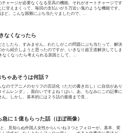
のチャージが必要なくなる至高の機能。それがオートチャージです
えに甘えまくって、毎回の支払いが５万近い鬼のような機能です。
ほど。こんな困難にぶち当たりましたので、...
できなくなったら
だとしたら、すみません。わたしがこの問題にぶち当たって、解決
のから紹介しようと思ったのですが、いきなり超王道解決してしま
できなくなったら考えられる原因として、...
こおちゃあそうは何話？
人なのでアニメのセリフの言語化（ただの書き出し）に自信があり
タイムレンダ」、面白いですよね！はい。あ、ちなみにこの記事に
ん。しかし、基本的には２５話の最後まで見...
ら急に１億もらった話（ほぼ画像）
mを開くと、見知らぬ外国人女性からいいね３つとフォローが。基本、変