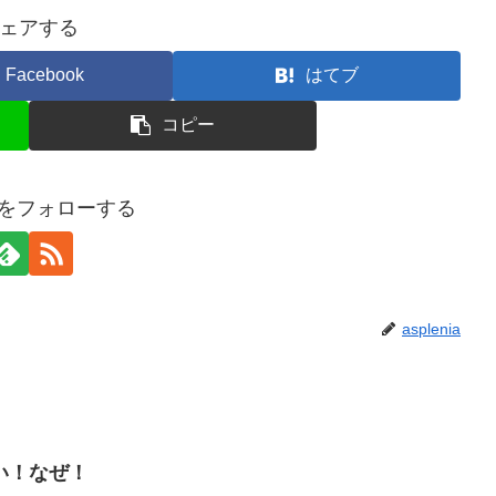
ェアする
Facebook
はてブ
コピー
niaをフォローする
asplenia
い！なぜ！