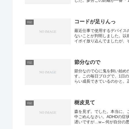
した。多分この距離が一番『１
コードが足りんっ
日記
最近仕事で使用するデバイス
ないことが判明しました。以
イポイ放り込んでましたが、そ
節分なので
日記
節分なので心に鬼を飼い始め
す。この毎日ブログで、1日
らい成長できているのかと。正
樹皮見て
日記
森を見ず。でした。本当に、
中ごめんなさい。ADHDの
遅いですが…w←何が自分の悪