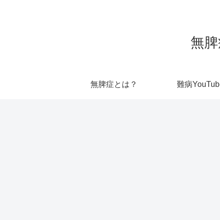
無脾
無脾症とは？
難病YouTub