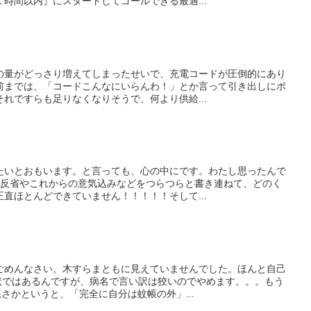
時間以内』にスタートしてゴールできる最適...
の量がどっさり増えてしまったせいで、充電コードが圧倒的にあり
前までは、「コードこんなにいらんわ！」とか言って引き出しにポ
れですらも足りなくなりそうで、何より供給...
たいとおもいます。と言っても、心の中にです。わたし思ったんで
の反省やこれからの意気込みなどをつらつらと書き連ねて、どのく
直ほとんどできていません！！！！！そして...
ごめんなさい。木すらまともに見えていませんでした。ほんと自己
症状ではあるんですが、病名で言い訳は狡いのでやめます。。。もう
さかというと、「完全に自分は蚊帳の外」...