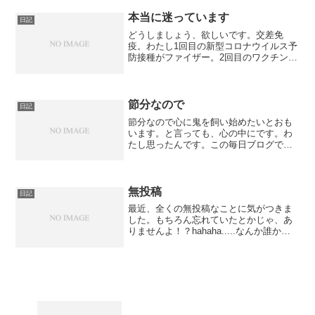
も、今思い返すと、なんでだっけ？って
なってしまいます。でも、思...
本当に迷っています
日記
どうしましょう、欲しいです。交差免
疫。わたし1回目の新型コロナウイルス予
防接種がファイザー。2回目のワクチンも
ファイザー。3回目のワクチン接種の予約
が再来週にできています。本当にたまた
まですけど、『ファイザー⇨ファイザー⇨
モデルナ』の順での...
節分なので
日記
節分なので心に鬼を飼い始めたいとおも
います。と言っても、心の中にです。わ
たし思ったんです。この毎日ブログで、1
日の反省やこれからの意気込みなどをつ
らつらと書き連ねて、どのくらい成長で
きているのかと。正直ほとんどできてい
ません！！！！！そして...
無投稿
日記
最近、全くの無投稿なことに気がつきま
した。もちろん忘れていたとかじゃ、あ
りませんよ！？hahaha.....なんか誰かの
ために役に立つようなブログとか書きた
いなと思っていたんですけど、書いてい
る途中なのはいくつかあるんです
が、、、、、ね。笑...