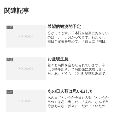
関連記事
希望的観測的予定
日記
分かってます。日本語が確実におかしい
のは、、、。分かってます。わたくし、
毎日予定表を埋めて、「前日に『明日は
何時から何時までこれをやって、終わっ
たら何時までこれをやって』」みたい
な。まぁこれもいまだに実験中と言いま
すか、試験中と言いますか、...
お昼寝注意
日記
着々と時間を合わせられています。今日
は６時半起き、７時出発に成功しまし
た。あ、どうも、〇〇町早朝見廻組で
す。今回は結構町の外周が頭の中に入っ
ていたので、ひと回り内側を歩きまし
た。多分この距離が一番『１時間以内』
にスタートしてゴールできる最適...
あの日人類は思い出した
日記
あの日（というか今日）人類（というか
自分）は思い出した。「あれ、なんで自
分はあんなに独立にこだわっていたのか
を」わたし、なんでか、ずっと、一人暮
らしの時代に戻りたかったんです。で