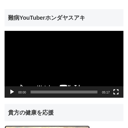
難病YouTuberホンダヤスアキ
動
画
プ
レ
ー
ヤ
ー
00:00
05:17
貴方の健康を応援