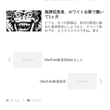
現在）近々で話題の、月6.5万円の家賃で
表参道駅徒歩７分の港区男子になれちゃ
う謎のキャンペーン中なのです！！しか
無脾症患者、ホワイト企業で働い
ブログ
も場所はあの...
て1ヶ月
どうも、久々の投稿は、自分の疾患に絡
めた進捗状況にしようかと。そういう気
分です。もうクリスマスですね。皆さん
どうお過ごしでしょうか？わたしは今日
がクリスマスだと思わないために無心で
この記事を書いています。そしてこの週
末が終わってから言うので...
UberEats配達員始めました
UberEats配達員③
ホーム
ブログ