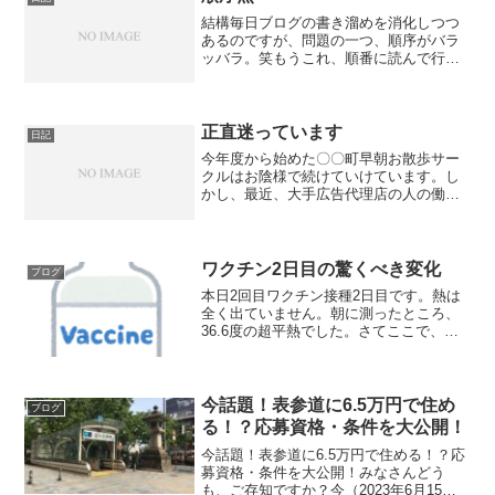
結構毎日ブログの書き溜めを消化しつつ
あるのですが、問題の一つ、順序がバラ
ッバラ。笑もうこれ、順番に読んで行っ
ても、確実に今日のブログだいぶ昔のと
こから引っ張ってきたろって内容、めっ
ちゃありました。後悔は少し。というこ
とで、？割と真面目にブロ...
正直迷っています
日記
今年度から始めた〇〇町早朝お散歩サー
クルはお陰様で続けていけています。し
かし、最近、大手広告代理店の人の働き
方にかなりの憧れが出てきてしまいまし
た。その働き方は、やる気を持続できる
まで持続する。と言うやり方です。わた
しは現在6時起き、６時半...
ワクチン2日目の驚くべき変化
ブログ
本日2回目ワクチン接種2日目です。熱は
全く出ていません。朝に測ったところ、
36.6度の超平熱でした。さてここで、驚
くべき変化とは何か。実は、以前Twitter
で、『やばい、明日ワクチン接種なのに
筋トレしてもうた。、、、と思ったら、
腕がパンパ...
今話題！表参道に6.5万円で住め
ブログ
る！？応募資格・条件を大公開！
今話題！表参道に6.5万円で住める！？応
募資格・条件を大公開！みなさんどう
も、ご存知ですか？今（2023年6月15日