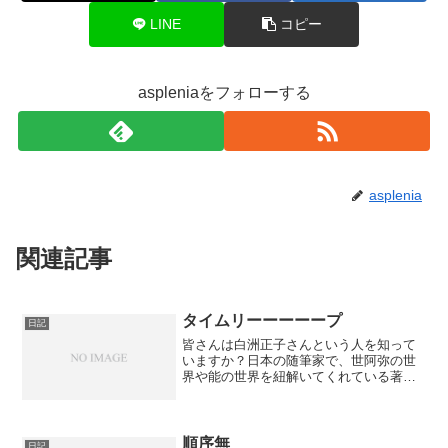
LINE
コピー
aspleniaをフォローする
asplenia
関連記事
タイムリーーーーープ
日記
皆さんは白洲正子さんという人を知って
いますか？日本の随筆家で、世阿弥の世
界や能の世界を紐解いてくれている著名
な作家さんです。わたしもさっき知りま
した。←この方が書いた書物の中に、
『模倣も極まれば、独創を生む』という
文言があるそうです。わたし...
順序無
日記