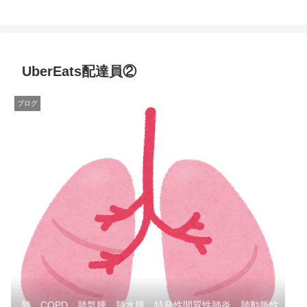
UberEats配達員②
ブログ
肺、COPD、肺気腫、肺水腫、特発性間質性肺炎、肺動脈性