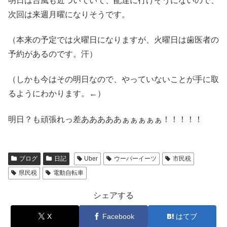
明日は台風も近づいていて、配達に行けそうにないので、
次回は来週月曜になりそうです。
（本来の予定では火曜日になりますが、火曜日は歯医者の
予約があるのです。汗）
（しかも今はその明日なので、やっていないことが手に取
るようにわかります。←）
明日？も頑張れっ差あああああぁぁぁぁぁ！！！！！
ブログ
日記
Uber
ウーバーイーツ
市民税
県民税
電動自転車
シェアする
X
Facebook
はてブ