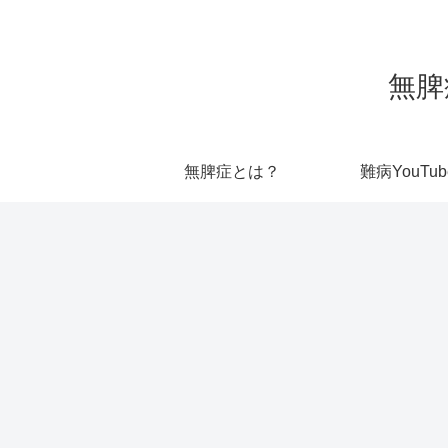
無脾
無脾症とは？
難病YouTub