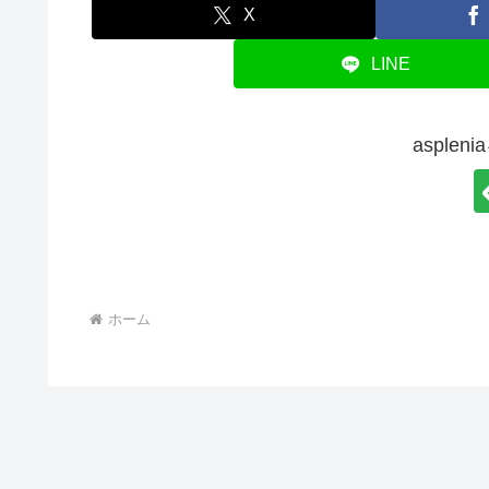
X
LINE
asple
ホーム