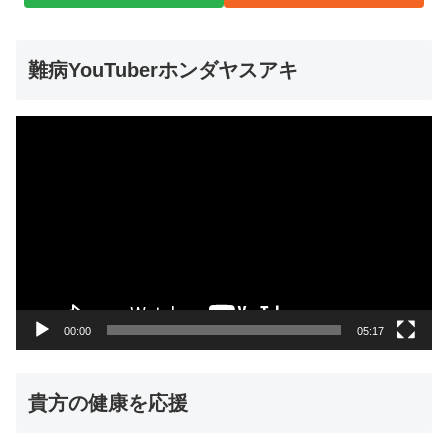
難病YouTuberホンダヤスアキ
動
画
プ
レ
ー
ヤ
ー
00:00
05:17
貴方の健康を応援