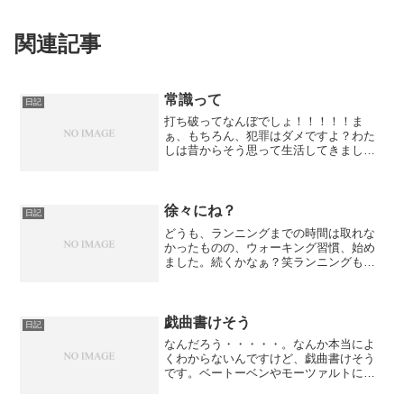
関連記事
常識って
日記
打ち破ってなんぼでしょ！！！！！ま
ぁ、もちろん、犯罪はダメですよ？わた
しは昔からそう思って生活してきまし
た。でもそのおかげで？各学校でできた
友人には怖いもの見たさの感覚を味合わ
せて挙げられたのかと思いますし？「常
識は打ち破ってなんぼ！！！」...
徐々にね？
日記
どうも、ランニングまでの時間は取れな
かったものの、ウォーキング習慣、始め
ました。続くかなぁ？笑ランニングもで
きなくはなかったのですが、経路確認ウ
ォーキングに、時間をかけすぎまし
た・・・。そして、このサークル『〇〇
町早朝散歩サークル』ですが、...
戯曲書けそう
日記
なんだろう・・・・・。なんか本当によ
くわからないんですけど、戯曲書けそう
です。ベートーベンやモーツァルトには
悪いんですけど、何だか今ならあなたた
ちの気持ちが分かりそうな気がする。う