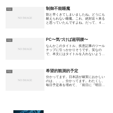
ん、めちゃくちゃ無礼なことを言ってい
るのは120も承知ですが...
制御不能睡魔
日記
割と早くきてしまいましたね。どうにも
耐えられない睡魔。これ、絶対近々来る
と思っていたんですよね。だって、４月
１日からのお散歩サークル始める前は睡
眠時間７時間半は摂っていたんですよ。
それが６時起きに帰ることに寄って、こ
の睡眠時間を確保するには...
PC〜気づけば超弱腰〜
日記
なんかこのタイトル、疾患記事のツール
チップに引っかかりそうです。笑なの
で、本文にはタイトルを入れないように
します！このタイトルは今までずっと自
分がしてきてしまったことです。これに
今日気づきました。笑汗これ、PDCAのP
とCだけしかしてなかっ...
希望的観測的予定
日記
分かってます。日本語が確実におかしい
のは、、、。分かってます。わたくし、
毎日予定表を埋めて、「前日に『明日は
何時から何時までこれをやって、終わっ
たら何時までこれをやって』」みたい
な。まぁこれもいまだに実験中と言いま
すか、試験中と言いますか、...