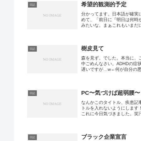
希望的観測的予定
日記
分かってます。日本語が確実
めて、「前日に『明日は何時
みたいな。まぁこれもいまだに
樹皮見て
日記
森を見ず。でした。本当に、
中ごめんなさい。ADHDの
遅いですが…w←何が自分の悪
PC〜気づけば超弱腰〜
日記
なんかこのタイトル、疾患記
トルを入れないようにします
これに今日気づきました。笑汗こ
ブラック企業宣言
日記