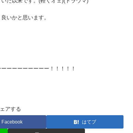
た以来です。(軽くオェ)(トラウマ)
、良いかと思います。
ーーーーーーーーーー！！！！！
ェアする
Facebook
はてブ