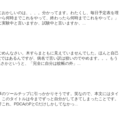
におかしいのは、、、。分かってます。わたくし、毎日予定表を埋
から何時までこれをやって、終わったら何時までこれをやって』」
実験中と言いますか、試験中と言いますか、...
ごめんなさい。木すらまともに見えていませんでした。ほんと自己
症状ではあるんですが、病名で言い訳は狡いのでやめます。。。もう
さかというと、「完全に自分は蚊帳の外」...
事のツールチップに引っかかりそうです。笑なので、本文にはタイ
！このタイトルは今までずっと自分がしてきてしまったことです。
れ、PDCAのPとCだけしかしてなかっ...