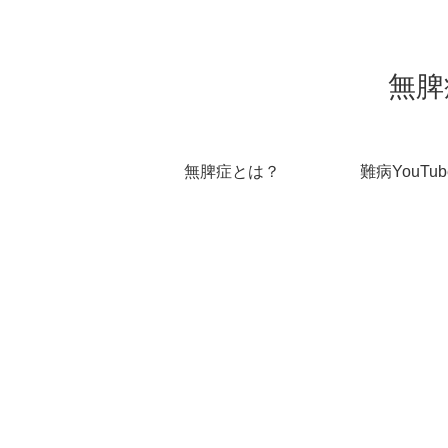
無脾
無脾症とは？
難病YouTub