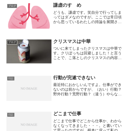
謙虚のすゝめ
ブログ
どうも、謙虚です。笑自分で行ってしま
ってはダメなのですが。ここでは常日頃
から思っているわたしの持論を展開させ
ていただきます。謙虚なのは大事なので
すが、謙虚すぎるのは人に舐められるの
で、『やりすぎは良くない』ってよく言
いますよね。わたしもめち...
クリスマスは中華
ブログ
ついに来てしまったクリスマスは中華で
す。クリぼっちは回避しました！と言う
ことで、こ落としのクリスマスの内容
は、心疾患の友人と動画編集合宿！最高
に名案だと思いません？外に出れて、編
集も捗るという。笑上野の北京烤鸭！ま
ぁ動画編集合宿なので、北京...
行動が完遂できない
日記
最近特におかしいんですよ。仕事ができ
ないのは前からですが、（おい）行動？
野外行動？荒野行動？（違う）やらなけ
ればならないことが合って外に出ても、
元々しなければならないと思っていた行
動が完遂できないんです。まぁ、最初
に、「最近は」って言っちゃ...
どこまで仕事
日記
どこまで仕事でどこから仕事か、わから
なくなってきました・・・。と書いてい
て思ったのですが、根本に戻って私の会