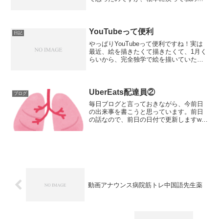
社の主な事業は、メディア制作なので、
サイト編集・動画制作、ということで、
今やっている勉強の中でも、速読、プロ
グラミングの勉強が仕事の...
YouTubeって便利
日記
やっぱりYouTubeって便利ですね！実は
最近、絵を描きたくて描きたくて、1月く
らいから、完全独学で絵を描いていたん
です。もうやっぱりね、絵心っていうも
のを多分中学生くらいに捨ててきちゃっ
たんですよね。なんか、中学生くらいっ
て、絵が下手な方...
UberEats配達員②
ブログ
毎日ブログと言っておきながら、今前日
の出来事を書こうと思っています。前日
の話なので、前日の日付で更新しますw今
なぜか画像貼り付けができない状況に陥
ってしまったので、画像なしのめっちゃ
つまらん文章になってしまうことをお許
しください。昨日、フル...
動画アナウンス病院筋トレ中国語先生薬