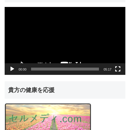
動
画
プ
レ
ー
ヤ
ー
00:00
05:17
貴方の健康を応援