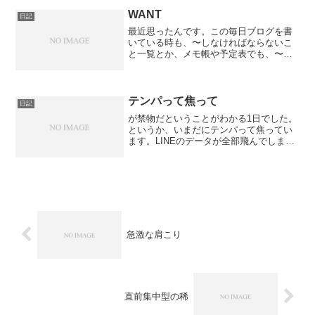
理想としていた絵を完成させるのに、ま
だまだ相当時間が必要だ...
WANT
日記
最近思ったんです。この毎日ブログを書
いている時も、〜しなければならないこ
と一覧とか、メモ帳や予定表でも、〜し
なければならないこと一覧。なんか、以
前の会社勤の謎の風習というか、習慣
が、いまだに染み付いているのかなって
思っちゃいます。正直、今の...
テンパって焦って
日記
が禁物だということがわかる1日でした。
というか、いまだにテンパって焦ってい
ます。LINEのデータが全部飛んでしまい
ました。新しく絵をドローイングするた
めに、iPad Air を導入したのですが、PC
版LINEと同じ容量で、LINEをダウンロ...
急激な肩こり
直前集中型の稀