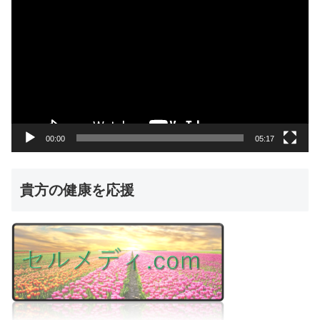
画
プ
レ
ー
ヤ
ー
00:00
05:17
貴方の健康を応援