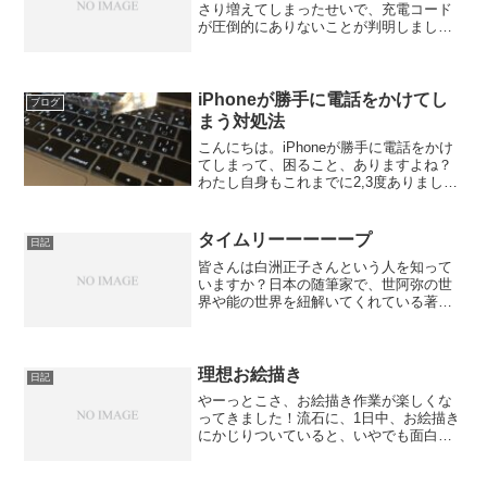
さり増えてしまったせいで、充電コード
が圧倒的にありないことが判明しまし
た。以前までは、「コードこんなにいら
んわ！」とか言って引き出しにポイポイ
放り込んでましたが、それですらも足り
なくなりそうで、何より供給...
iPhoneが勝手に電話をかけてし
ブログ
まう対処法
こんにちは。iPhoneが勝手に電話をかけ
てしまって、困ること、ありますよね？
わたし自身もこれまでに2,3度ありまし
て、最初は実家に勝手に電話がかかって
しまって、平謝りをしたことがありま
す。しかし、遂に、会社の先輩に勝手に
タイムリーーーーープ
日記
かけてしまったので...
皆さんは白洲正子さんという人を知って
いますか？日本の随筆家で、世阿弥の世
界や能の世界を紐解いてくれている著名
な作家さんです。わたしもさっき知りま
した。←この方が書いた書物の中に、
『模倣も極まれば、独創を生む』という
文言があるそうです。わたし...
理想お絵描き
日記
やーっとこさ、お絵描き作業が楽しくな
ってきました！流石に、1日中、お絵描き
にかじりついていると、いやでも面白く
なりますね！（嫌ではない←）でも、描
いていて思ったんです。最初にわたしが