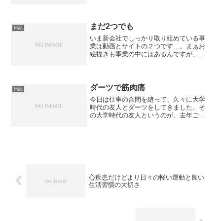
うな気もしますが、少しばかり、健常者
と比べて、ADHDが多かったりする気が
します。また、ADHDを言い訳の一つと
して、相手のことを考...
まだ2つでも
日記
いま新会社でしっかり取り組めている事
業は動画とサイトの２つです…。まぁお
絵描きも事業の中にはあるんですが、こ
れはまだ取り組めている、という段階で
はありません。およそ4年前にわたしが設
定した『35までに年収1億目標』では、会
社の事業は少なくと...
ダーツで筋肉痛
日記
今日は仕事の合間を縫って、久々に大学
時代の友人とダーツをしてきました。そ
の大学時代の友人というのが、去年ご結
婚されて、結婚式にお呼ばれいたしまし
て、情けかギャグか、友人No,1に選んで
いただいた友人です！笑その頃起業直後
で、謎のノリノリ感と...
心疾患だけどより日々の軽い運動と良い
生活習慣の大切さ