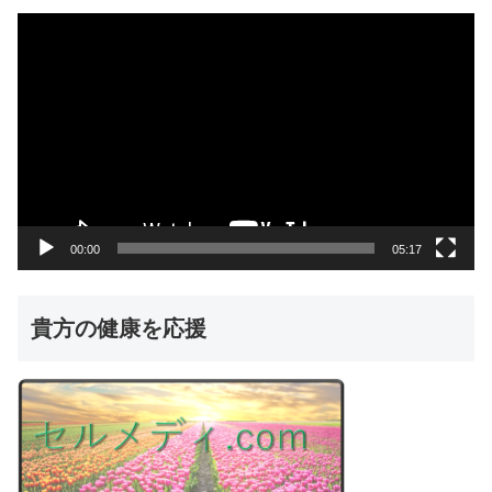
動
画
プ
レ
ー
ヤ
ー
00:00
05:17
貴方の健康を応援