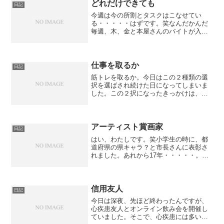
どれだけできても
日記
今週は今の所割とタスクはこなせてい
る・・・・・はずです。笑なんだかんだ
毎週、木、金と本屋さんのバイトが入っ
ているので、水曜夜が週末？週始？みた
いな感覚になってしまいます。本屋さん
が無い日々にどれだけタスクをこなせた
か、みたいな感じです。毎週...
仕事を取るか
日記
筋トレを取るか。今日はこの２種類の選
択を選ばされ続けた日になってしまいま
した。この２択になったきっかけは、ワ
クチンのブースター接種による副反応が
テキメンに出たからです。バッリバリに
38度近くの熱が出て、全身が痛い。この
『全身が痛い』と言うの...
アーティスト賞画家
日記
はい、わたしです。笑小学生の時に、都
道府県の県キャラ？と市長さんに表彰さ
れました。あれから17年・・・・・。ど
う言うことでしょう。見るも鬼舞辻無惨
様な酷い絵しか描けません・・・。笑わ
たしは表彰当時、周りを見渡してみる
と、絵が下手なこの方が人...
信用友人
日記
今日は深夜、先ほど終わったんですが、
心疾患友人とオンライン飲み会を開催し
ていました。そこで、心疾患には多いよ