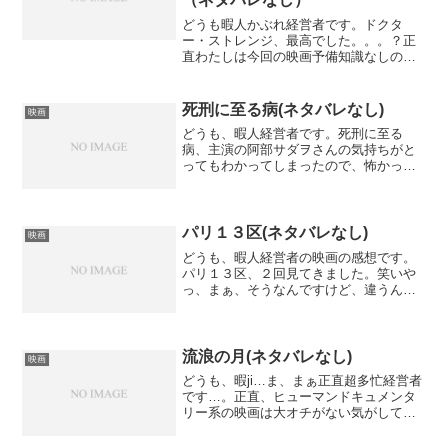
どうも暇人かぶれ経営者です。ドクタ
ー・ストレンジ、最高でした。。。？正
直わたしは今回の映画予備知識なしの、
前作未視聴、今回ドクター・ストレンジ
初体験というわたしとしても謎です。？
でも、CGの勉強をしているときに必ず目
死刑に至る病(ネタバレなし)
映画
にするのが、ドクター・ス...
どうも、暇人経営者です。死刑に至る
病、主演の阿部サダヲさんの気持ちがと
ってもわかってしまったので、怖かった
です。この映画の初め、まぁ当たり前？
っちゃ当たり前なんですが、めちゃくち
ゃロケ地がわかる場所（東京拘置所前）
だったので、個人的に謎にワ...
パリ１３区(ネタバレなし)
映画
どうも、暇人経営者の映画の感想です。
パリ１３区、２回見てきました。笑いや
っ、まぁ、そうなんですけど、違うんで
すよ。観覧マークに＋18があったのはた
またまで、それを２回見たってのも、た
またまですよ。汗汗本当に、この映画の
エrじゃなくて、若者の...
流浪の月(ネタバレなし)
映画
どうも、暇ji…ま、まぁ正直超多忙経営者
です…。正直、ヒューマンドキュメンタ
リー系の映画は大オチがない気がして食
わず嫌いでした。でもこの映画、めちゃ
くちゃ良かったです。まさかの広瀬すず