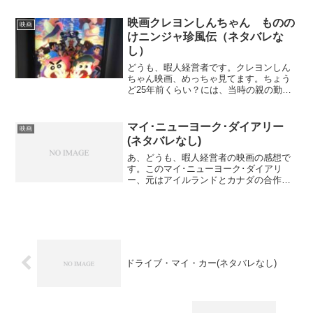
さんの濡れ場には驚きましたが、若手俳
優の皆さんの演技力が...
映画クレヨンしんちゃん ものの
映画
けニンジャ珍風伝（ネタバレな
し）
どうも、暇人経営者です。クレヨンしん
ちゃん映画、めっちゃ見てます。ちょう
ど25年前くらい？には、当時の親の勤め
先のALTのイギリス人と日本人恋人と3人
で見に行きました。仮名ジョンさんにし
ておきましょう。正直、このジョンさん
マイ･ニューヨーク･ダイアリー
映画
についての話したい...
(ネタバレなし)
あ、どうも、暇人経営者の映画の感想で
す。このマイ･ニューヨーク･ダイアリ
ー、元はアイルランドとカナダの合作の
映画で、欧米では2020年の公開となって
います。通りで、最後のエンドテロップ
で挿入曲が最新で2年前のものしかないの
かと不思議に思いま...
ドライブ・マイ・カー(ネタバレなし)