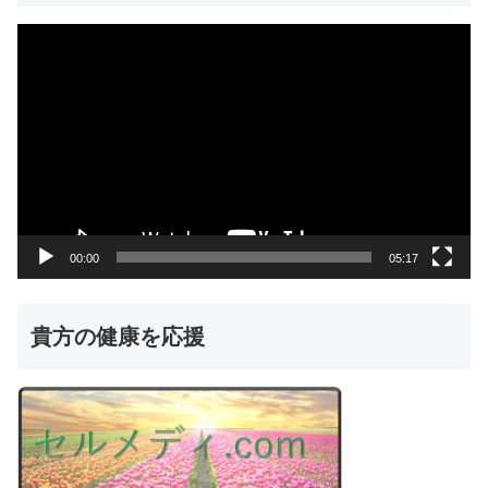
動
画
プ
レ
ー
ヤ
ー
00:00
05:17
貴方の健康を応援