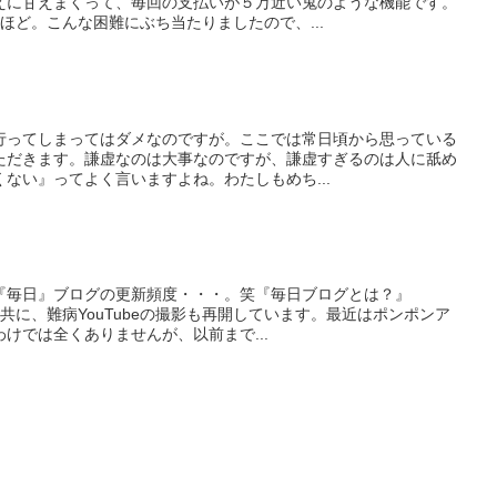
えに甘えまくって、毎回の支払いが５万近い鬼のような機能です。
ほど。こんな困難にぶち当たりましたので、...
行ってしまってはダメなのですが。ここでは常日頃から思っている
ただきます。謙虚なのは大事なのですが、謙虚すぎるのは人に舐め
ない』ってよく言いますよね。わたしもめち...
『毎日』ブログの更新頻度・・・。笑『毎日ブログとは？』
編集と共に、難病YouTubeの撮影も再開しています。最近はポンポンア
けでは全くありませんが、以前まで...