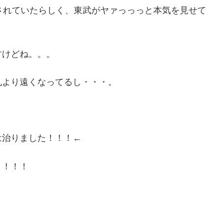
されていたらしく、東武がヤァっっっと本気を見せて
すけどね。。。
札より遠くなってるし・・・。
は治りました！！！←
！！！！