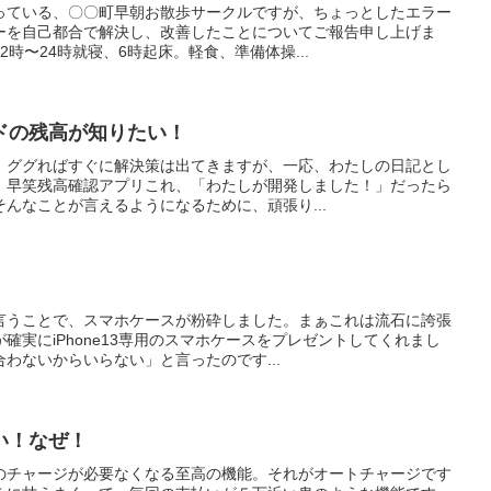
っている、〇〇町早朝お散歩サークルですが、ちょっとしたエラー
ーを自己都合で解決し、改善したことについてご報告申し上げま
時〜24時就寝、6時起床。軽食、準備体操...
ドの残高が知りたい！
。ググればすぐに解決策は出てきますが、一応、わたしの日記とし
。早笑残高確認アプリこれ、「わたしが開発しました！」だったら
んなことが言えるようになるために、頑張り...
言うことで、スマホケースが粉砕しました。まぁこれは流石に誇張
確実にiPhone13専用のスマホケースをプレゼントしてくれまし
わないからいらない」と言ったのです...
い！なぜ！
のチャージが必要なくなる至高の機能。それがオートチャージです