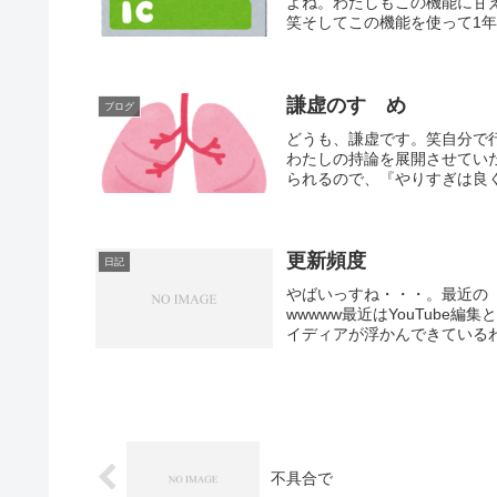
よね。わたしもこの機能に甘
笑そしてこの機能を使って1年
謙虚のすゝめ
ブログ
どうも、謙虚です。笑自分で
わたしの持論を展開させてい
られるので、『やりすぎは良く
更新頻度
日記
やばいっすね・・・。最近の
wwwww最近はYouTube
イディアが浮かんできているわ
不具合で