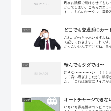
現在お陰様で続けさせてもら
が出てしまい、こちらのエラ
す。こちらのサークル、毎晩22
どこでも交通系ICカー
ブログ
これ、めっちゃ思いますよね
て記しておきます。これです
かっこいいんですけどね。笑そ
転んでもタダでは〜
日記
起きな〜〜〜〜〜い！！！と
して言い過ぎましたが、親様が
た。「これは確実にサイズが合
オートチャージできな
ブログ
いちいち券売機やコンビニで