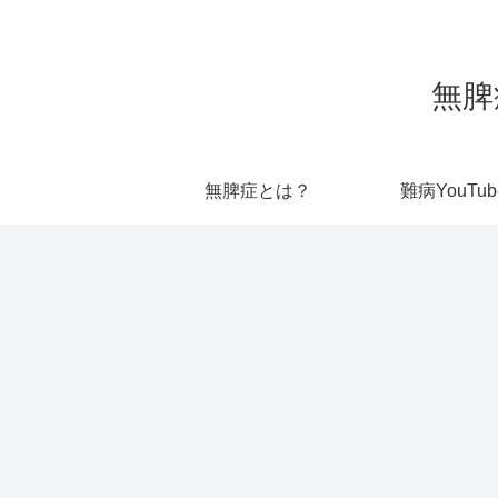
無脾
無脾症とは？
難病YouTub