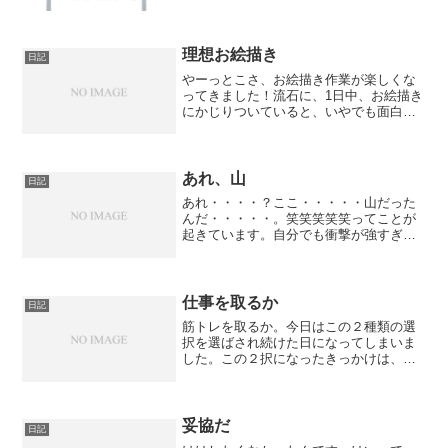
くべき変化とは何か。実は、以前Twitter
で、『やばい、明日ワクチン接種なのに
筋トレしてもうた。、、、と思ったら、
腕がパンパ...
理想お絵描き
日記
やーっとこさ、お絵描き作業が楽しくな
ってきました！流石に、1日中、お絵描き
にかじりついていると、いやでも面白く
なりますね！（嫌ではない←）でも、描
いていて思ったんです。最初にわたしが
理想としていた絵を完成させるのに、ま
だまだ相当時間が必要だ...
あれ、山
日記
あれ・・・・？ここ・・・・・山だった
んだ・・・・・。笑笑笑笑笑ってことが
起きています。自分でも衝撃が強すぎ
て、笑いが止まりません。これ、どうい
うことかというと、ある長時間をかけて
やっていた大きめのタスク、ちいぃさな
木だったんです。というか、...
仕事を取るか
日記
筋トレを取るか。今日はこの２種類の選
択を選ばされ続けた日になってしまいま
した。この２択になったきっかけは、ワ
クチンのブースター接種による副反応が
テキメンに出たからです。バッリバリに
38度近くの熱が出て、全身が痛い。この
『全身が痛い』と言うの...
妥協だ
日記