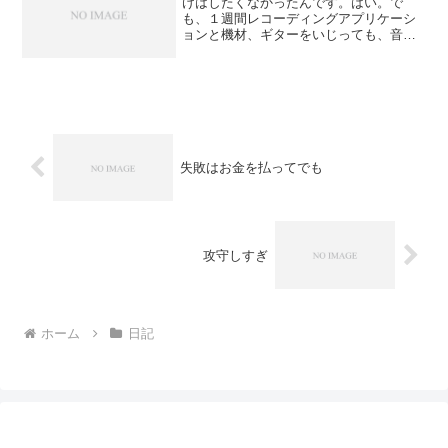
けはしたくなかったんです。はい。で
も、１週間レコーディングアプリケーシ
ョンと機材、ギターをいじっても、音が
全然出力されないんです。これ、もう、
仕方なくないですか？もう、ギターが壊
れているのか、イヤホンが壊れているの
か、アプリケーションの接続...
失敗はお金を払ってでも
攻守しすぎ
ホーム
日記