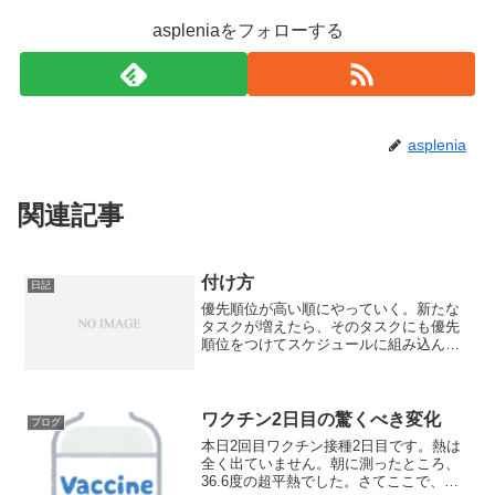
aspleniaをフォローする
asplenia
関連記事
付け方
日記
優先順位が高い順にやっていく。新たな
タスクが増えたら、そのタスクにも優先
順位をつけてスケジュールに組み込んで
いく。これ、今日スケジュール帳に書い
た言葉です。笑今まで、やることが多す
ぎて、本当に優先順位をつけるのも下手
で、いろんなものに手を出...
ワクチン2日目の驚くべき変化
ブログ
本日2回目ワクチン接種2日目です。熱は
全く出ていません。朝に測ったところ、
36.6度の超平熱でした。さてここで、驚