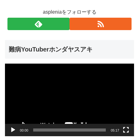
aspleniaをフォローする
難病YouTuberホンダヤスアキ
動
画
プ
レ
ー
ヤ
ー
00:00
05:17