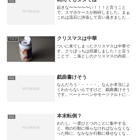
日記
かけてしまったので...
起きな〜〜〜〜〜い！！！と言うこと
で、スマホケースが粉砕しました。まぁ
これは流石に誇張して言い過ぎました
が、親様が確実にiPhone13専用のスマホ
ケースをプレゼントしてくれました。
「これは確実にサイズが合わないからい
らない」と言ったのです...
クリスマスは中華
ブログ
ついに来てしまったクリスマスは中華で
す。クリぼっちは回避しました！と言う
ことで、こ落としのクリスマスの内容
は、心疾患の友人と動画編集合宿！最高
に名案だと思いません？外に出れて、編
集も捗るという。笑上野の北京烤鸭！ま
ぁ動画編集合宿なので、北京...
戯曲書けそう
日記
なんだろう・・・・・。なんか本当によ
くわからないんですけど、戯曲書けそう
です。ベートーベンやモーツァルトには
悪いんですけど、何だか今ならあなたた
ちの気持ちが分かりそうな気がする。う
ん、めちゃくちゃ無礼なことを言ってい
るのは120も承知ですが...
本末転倒？
日記
わたし、一度ひとつのことに集中する
と、他の行動に移らなければならなくな
った時に、なかなか行動に移せなくなる
んですよ。まぁ、これぞADHD症状なん