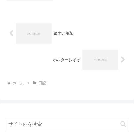
ですけど。笑そこで、あるひとつの解決
方法を思いつきました。ひとつのことに
過集中しなけえれば良いん...
欲求と羞恥
ホルターおばけ
ホーム
日記