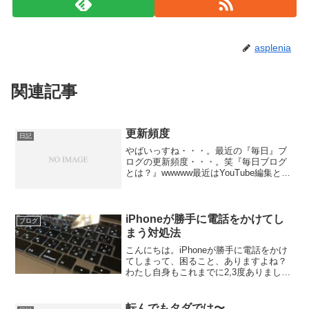
asplenia
関連記事
更新頻度
日記
やばいっすね・・・。最近の『毎日』ブ
ログの更新頻度・・・。笑『毎日ブログ
とは？』wwwww最近はYouTube編集と共
に、難病YouTubeの撮影も再開していま
す。最近はポンポンアイディアが浮かん
できているわけでは全くありませんが、
以前まで...
iPhoneが勝手に電話をかけてし
ブログ
まう対処法
こんにちは。iPhoneが勝手に電話をかけ
てしまって、困ること、ありますよね？
わたし自身もこれまでに2,3度ありまし
て、最初は実家に勝手に電話がかかって
しまって、平謝りをしたことがありま
す。しかし、遂に、会社の先輩に勝手に
転んでもタダでは〜