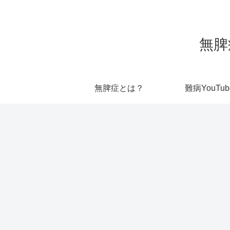
無脾
無脾症とは？
難病YouTub