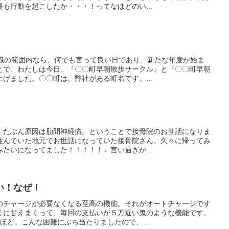
も行動を起こしたか・・・！ってなほどのい...
常識の範囲内なら、何でも言って良い日であり、新たな年度が始ま
とで、わたしは今日、『〇〇町早朝散歩サークル』と『〇〇町早朝
げました。〇〇町は、弊社がある町名です。...
。たぶん原因は肋間神経痛。ということで接骨院のお世話になりま
住んでいた地元でお世話になっていた接骨院さん。久々に帰ってみ
たいになってました！！！！！←言い過ぎか...
い！なぜ！
のチャージが必要なくなる至高の機能。それがオートチャージです
えに甘えまくって、毎回の支払いが５万近い鬼のような機能です。
ほど。こんな困難にぶち当たりましたので、...