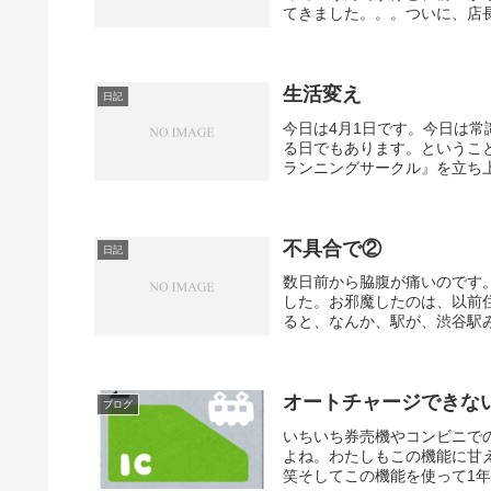
てきました。。。ついに、店長
生活変え
日記
今日は4月1日です。今日は
る日でもあります。というこ
ランニングサークル』を立ち上
不具合で②
日記
数日前から脇腹が痛いのです
した。お邪魔したのは、以前
ると、なんか、駅が、渋谷駅み
オートチャージできな
ブログ
いちいち券売機やコンビニで
よね。わたしもこの機能に甘
笑そしてこの機能を使って1年